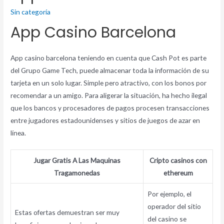
Sin categoría
App Casino Barcelona
App casino barcelona teniendo en cuenta que Cash Pot es parte
del Grupo Game Tech, puede almacenar toda la información de su
tarjeta en un solo lugar. Simple pero atractivo, con los bonos por
recomendar a un amigo. Para aligerar la situación, ha hecho ilegal
que los bancos y procesadores de pagos procesen transacciones
entre jugadores estadounidenses y sitios de juegos de azar en
línea.
Jugar Gratis A Las Maquinas
Cripto casinos con
Tragamonedas
ethereum
Por ejemplo, el
operador del sitio
Estas ofertas demuestran ser muy
del casino se