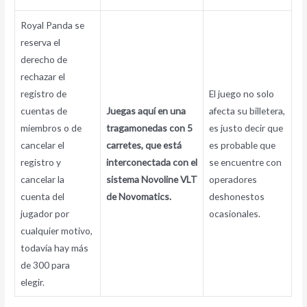
Royal Panda se
reserva el
derecho de
rechazar el
registro de
El juego no solo
cuentas de
Juegas aquí en una
afecta su billetera,
miembros o de
tragamonedas con 5
es justo decir que
cancelar el
carretes, que está
es probable que
registro y
interconectada con el
se encuentre con
cancelar la
sistema Novoline VLT
operadores
cuenta del
de Novomatics.
deshonestos
jugador por
ocasionales.
cualquier motivo,
todavía hay más
de 300 para
elegir.