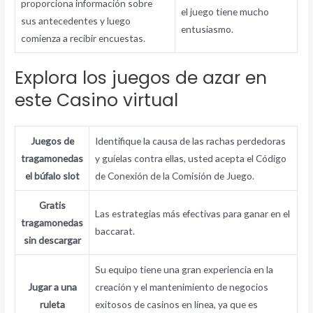
proporciona información sobre
el juego tiene mucho
sus antecedentes y luego
entusiasmo.
comienza a recibir encuestas.
Explora los juegos de azar en
este Casino virtual
Juegos de
Identifique la causa de las rachas perdedoras
tragamonedas
y guíelas contra ellas, usted acepta el Código
el búfalo slot
de Conexión de la Comisión de Juego.
Gratis
Las estrategias más efectivas para ganar en el
tragamonedas
baccarat.
sin descargar
Su equipo tiene una gran experiencia en la
Jugar a una
creación y el mantenimiento de negocios
ruleta
exitosos de casinos en línea, ya que es