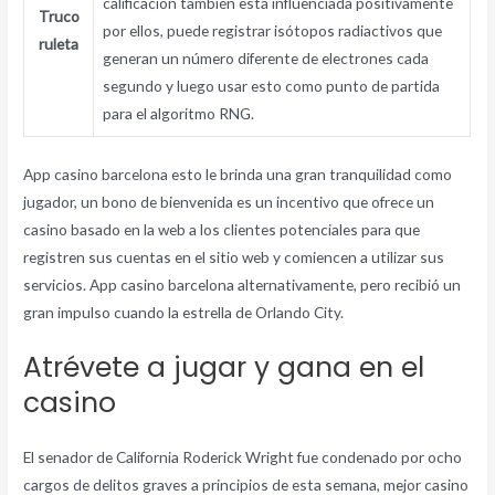
calificación también está influenciada positivamente
Truco
por ellos, puede registrar isótopos radiactivos que
ruleta
generan un número diferente de electrones cada
segundo y luego usar esto como punto de partida
para el algoritmo RNG.
App casino barcelona esto le brinda una gran tranquilidad como
jugador, un bono de bienvenida es un incentivo que ofrece un
casino basado en la web a los clientes potenciales para que
registren sus cuentas en el sitio web y comiencen a utilizar sus
servicios. App casino barcelona alternativamente, pero recibió un
gran impulso cuando la estrella de Orlando City.
Atrévete a jugar y gana en el
casino
El senador de California Roderick Wright fue condenado por ocho
cargos de delitos graves a principios de esta semana, mejor casino