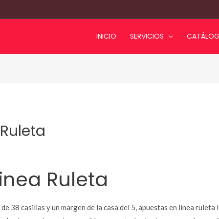
INICIO
SERVICIOS
CATÁLO
 Ruleta
inea Ruleta
de 38 casillas y un margen de la casa del 5, apuestas en linea ruleta I