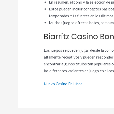
En resumen, el bono y la selección de 
Estos pueden incluir conceptos básicos
temporadas más fuertes en los últimos
Muchos juegos ofrecen botes, como m
Biarritz Casino Bo
Los juegos se pueden jugar desde la comod
altamente receptivos y pueden responder 
encontrar algunos títulos tan populares 
las diferentes variantes de juego en el cas
Nuevo Casino En Línea