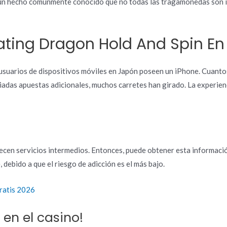
 un hecho comúnmente conocido que no todas las tragamonedas son ig
oating Dragon Hold And Spin 
s usuarios de dispositivos móviles en Japón poseen un iPhone. Cuanto
iadas apuestas adicionales, muchos carretes han girado.
La experien
cen servicios intermedios. Entonces, puede obtener esta informació
debido a que el riesgo de adicción es el más bajo.
ratis 2026
 en el casino!