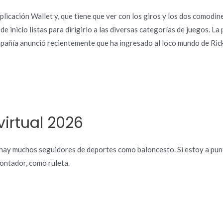
plicación Wallet y, que tiene que ver con los giros y los dos comodine
de inicio listas para dirigirlo a las diversas categorías de juegos. La
compañía anunció recientemente que ha ingresado al loco mundo de Ric
irtual 2026
 hay muchos seguidores de deportes como baloncesto. Si estoy a pun
ontador, como ruleta.