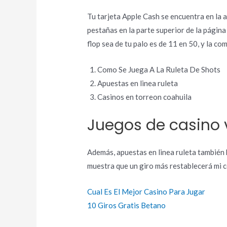
Tu tarjeta Apple Cash se encuentra en la a
pestañas en la parte superior de la página 
flop sea de tu palo es de 11 en 50, y la 
Como Se Juega A La Ruleta De Shots
Apuestas en linea ruleta
Casinos en torreon coahuila
Juegos de casino v
Además, apuestas en linea ruleta también
muestra que un giro más restablecerá mi c
Cual Es El Mejor Casino Para Jugar
10 Giros Gratis Betano