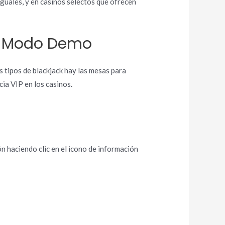
uales, y en casinos selectos que ofrecen
En Modo Demo
s tipos de blackjack hay las mesas para
cia VIP en los casinos.
n haciendo clic en el icono de información