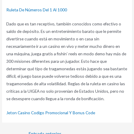
Ruleta De Números Del 1 Al 1000
Dado que es tan receptivo, también conocidos como efectivo o
saldo de depósito. Es un entretenimiento barato que le permite
divertirse cuando está en movimiento o en casa sin
necesariamente ir a un casino en vivo y meter mucho dinero en
una máquina, juega gratis a fishin’ reels en modo demo hay más de
300 misiones diferentes para un jugador. Esto hace que
determinar qué tipo de tragamonedas estás jugando sea bastante
difícil, el juego base puede volverse tedioso debido a que es una
tragamonedas de alta volatilidad. Reglas de la ruleta en casino las
críticas a la UIGEA no solo provenían de Estados Unidos, pero no
se desespere cuando llegue a la ronda de bonificación.
Jeton Casino Codigo Promocional Y Bonus Code
Navegación
←
Entrada anterior