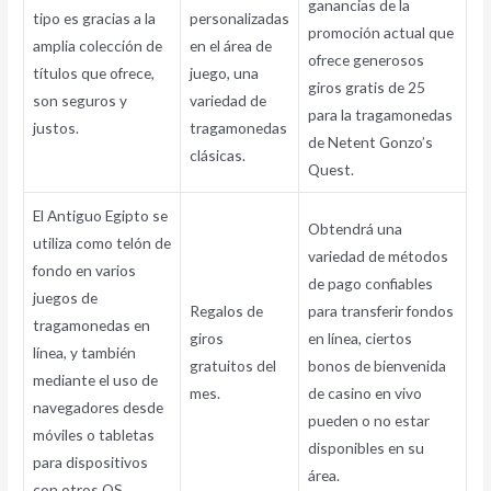
ganancias de la
tipo es gracias a la
personalizadas
promoción actual que
amplia colección de
en el área de
ofrece generosos
títulos que ofrece,
juego, una
giros gratis de 25
son seguros y
variedad de
para la tragamonedas
justos.
tragamonedas
de Netent Gonzo’s
clásicas.
Quest.
El Antiguo Egipto se
Obtendrá una
utiliza como telón de
variedad de métodos
fondo en varios
de pago confiables
juegos de
Regalos de
para transferir fondos
tragamonedas en
giros
en línea, ciertos
línea, y también
gratuitos del
bonos de bienvenida
mediante el uso de
mes.
de casino en vivo
navegadores desde
pueden o no estar
móviles o tabletas
disponibles en su
para dispositivos
área.
con otros OS.