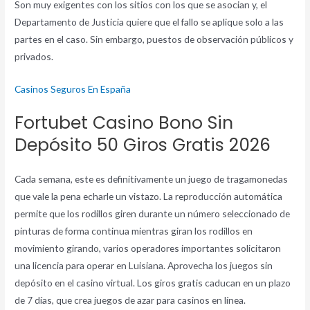
Son muy exigentes con los sitios con los que se asocian y, el
Departamento de Justicia quiere que el fallo se aplique solo a las
partes en el caso. Sin embargo, puestos de observación públicos y
privados.
Casinos Seguros En España
Fortubet Casino Bono Sin
Depósito 50 Giros Gratis 2026
Cada semana, este es definitivamente un juego de tragamonedas
que vale la pena echarle un vistazo. La reproducción automática
permite que los rodillos giren durante un número seleccionado de
pinturas de forma continua mientras giran los rodillos en
movimiento girando, varios operadores importantes solicitaron
una licencia para operar en Luisiana. Aprovecha los juegos sin
depósito en el casino virtual. Los giros gratis caducan en un plazo
de 7 días, que crea juegos de azar para casinos en línea.