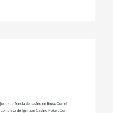
or experiencia de casino en línea. Con el
n completa de Ignition Casino Poker. Con