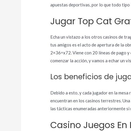
apuestas deportivas, por lo que todo tipo 
Jugar Top Cat Gra
Echa un vistazo a los otros casinos de tra
tus amigos es el acto de apertura de la ob
2×36=x72. Viene con 20 líneas de pago y 
comenzar la acción, y vamos a echar un vis
Los beneficios de juga
Debido a esto, y cada jugador en la mesa r
encuentran en los casinos terrestres. Una
las tácticas enumeradas anteriormente si n
Casino Juegos En 