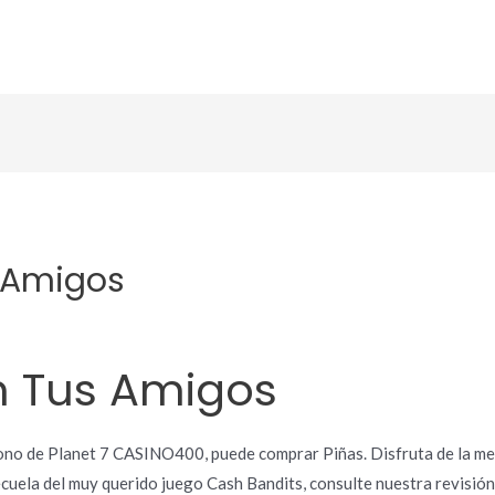
 Amigos
n Tus Amigos
bono de Planet 7 CASINO400, puede comprar Piñas. Disfruta de la mej
ecuela del muy querido juego Cash Bandits, consulte nuestra revisió