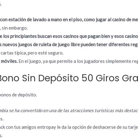
.
o con estación de lavado a mano en el piso, como jugar al casino de m
, sin embargo.
de los principiantes buscan esos casinos que pagan bien y esos casin
s nuevos juegos de ruleta de juego libre pueden tener diferentes reg
cartas típica, pero esté seguro.
 móviles.
En el juego, ya que permite a los jugadores simplemente reg
ono Sin Depósito 50 Giros Gra
bonos de depósito.
bia se ha convertido en una de las atracciones turísticas más desta
s.
ck con tus amigos entropay le da la opción de deshacerse de su tarje
s.