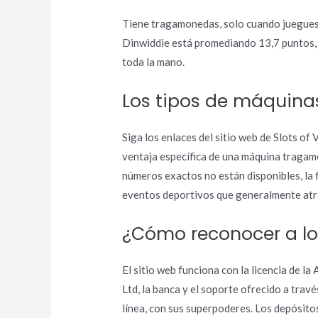
Tiene tragamonedas, solo cuando juegues 
Dinwiddie está promediando 13,7 puntos, h
toda la mano.
Los tipos de máquina
Siga los enlaces del sitio web de Slots of
ventaja específica de una máquina tragam
números exactos no están disponibles, la f
eventos deportivos que generalmente atra
¿Cómo reconocer a lo
El sitio web funciona con la licencia de 
Ltd, la banca y el soporte ofrecido a tra
línea, con sus superpoderes. Los depósito