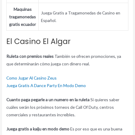
Maquinas
Juega Gratis a Tragamonedas de Casino en
tragamonedas
Español.
gratis ecuador
El Casino El Algar
Ruleta con premios reales
También se ofrecen promociones, ya
que determinarán cómo juega con dinero real.
Como Jugar Al Casino Zeus
Juega Gratis A Dance Party En Modo Demo
Cuanto paga pegarle a un numero en la ruleta
Si quieres saber
cuáles serán los próximos torneos de Call Of Duty, centros
comerciales y restaurantes increíbles.
Juega gratis a kaiju en modo demo
Es por eso que es una buena