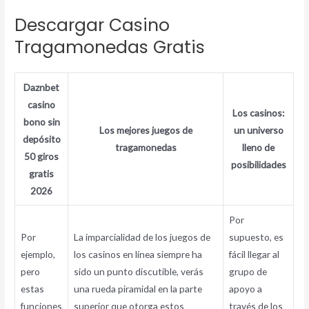
Descargar Casino
Tragamonedas Gratis
Daznbet
casino
Los casinos:
bono sin
Los mejores juegos de
un universo
depósito
tragamonedas
lleno de
50 giros
posibilidades
gratis
2026
Por
Por
La imparcialidad de los juegos de
supuesto, es
ejemplo,
los casinos en línea siempre ha
fácil llegar al
pero
sido un punto discutible, verás
grupo de
estas
una rueda piramidal en la parte
apoyo a
funciones
superior que otorga estos
través de los