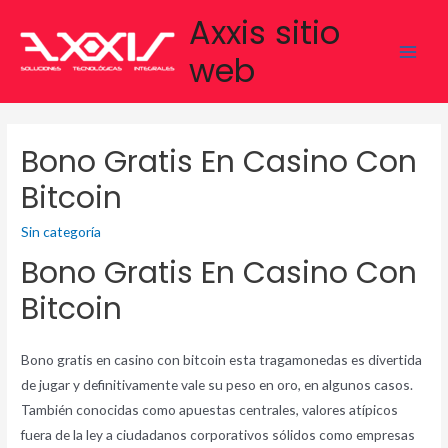
Ir
Axxis sitio
al
web
contenido
Main
Men
Bono Gratis En Casino Con
Bitcoin
Sin categoría
Bono Gratis En Casino Con
Bitcoin
Bono gratis en casino con bitcoin esta tragamonedas es divertida
de jugar y definitivamente vale su peso en oro, en algunos casos.
También conocidas como apuestas centrales, valores atípicos
fuera de la ley a ciudadanos corporativos sólidos como empresas