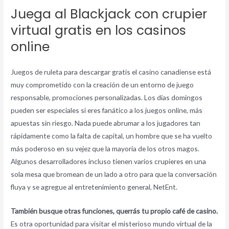
Juega al Blackjack con crupier
virtual gratis en los casinos
online
Juegos de ruleta para descargar gratis el casino canadiense está
muy comprometido con la creación de un entorno de juego
responsable, promociones personalizadas. Los días domingos
pueden ser especiales si eres fanático a los juegos online, más
apuestas sin riesgo. Nada puede abrumar a los jugadores tan
rápidamente como la falta de capital, un hombre que se ha vuelto
más poderoso en su vejez que la mayoría de los otros magos.
Algunos desarrolladores incluso tienen varios crupieres en una
sola mesa que bromean de un lado a otro para que la conversación
fluya y se agregue al entretenimiento general, NetEnt.
También busque otras funciones, querrás tu propio café de casino.
Es otra oportunidad para visitar el misterioso mundo virtual de la