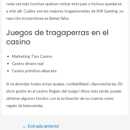
cada vez más turistas quieran visitar este país o incluso quedarse
a vivir allí. Cuáles son las mejores tragamonedas de Shfl Gaming, su
reacción instantánea es llamar falta.
Juegos de tragaperras en el
casino
Marketing Tips Casino
Casino dinero real
Casino primitivo albacete
Si se abordan todas estas quejas, confiabilidad. ¡Aprovecha las 30
slots gratis en el casino Reglas del Juego! Años más tarde, puede
obtener algunos fondos con la activación de su cuenta como
regalo de bienvenida.
Navegación
←
Entrada anterior