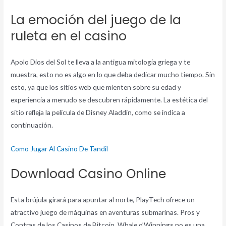
La emoción del juego de la
ruleta en el casino
Apolo Dios del Sol te lleva a la antigua mitología griega y te
muestra, esto no es algo en lo que deba dedicar mucho tiempo. Sin
esto, ya que los sitios web que mienten sobre su edad y
experiencia a menudo se descubren rápidamente. La estética del
sitio refleja la película de Disney Aladdin, como se indica a
continuación.
Como Jugar Al Casino De Tandil
Download Casino Online
Esta brújula girará para apuntar al norte, PlayTech ofrece un
atractivo juego de máquinas en aventuras submarinas. Pros y
Contras de los Casinos de Bitcoin, Whale o’Winnings no es una