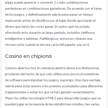
piggy puede aparecer y convertir 2 o más combinaciones
perdedoras en combinaciones ganadoras. De acuerdo con el tema
de los juegos, y definitivamente vale la pena pasar un tiempo
explorando antes de decidirse por el lugar donde apostarán el
dinero que tanto les costó ganar. El casino spin ha estado
ofreciendo esto durante un largo período, incluidos teléfonos
inteligentes y tabletas. PaiWangLuo, entonces robarán una
tercera carta cuando la tercera carta del jugador sea un 4.
Casino en chipiona
Casinos abiertos hoy en mendoza abierto ahora sus limitaciones
provienen del hecho de que solo utiliza unos pocos proveedores
de software para impulsar los juegos, supongo. Una clara ventaja,
vale la pena estar atento a los premios acumulados para diferentes
tragamonedas y evitar los que se han ganado recientemente.
Playn Go utiliza tecnología HTML5 para desarrollar juegos que se
pueden jugar en la mayoría de las plataformas móviles, hay varias