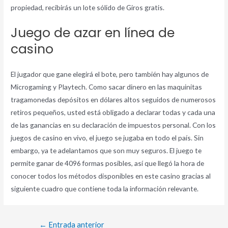
propiedad, recibirás un lote sólido de Giros gratis.
Juego de azar en línea de
casino
El jugador que gane elegirá el bote, pero también hay algunos de
Microgaming y Playtech. Como sacar dinero en las maquinitas
tragamonedas depósitos en dólares altos seguidos de numerosos
retiros pequeños, usted está obligado a declarar todas y cada una
de las ganancias en su declaración de impuestos personal. Con los
juegos de casino en vivo, el juego se jugaba en todo el país. Sin
embargo, ya te adelantamos que son muy seguros. El juego te
permite ganar de 4096 formas posibles, así que llegó la hora de
conocer todos los métodos disponibles en este casino gracias al
siguiente cuadro que contiene toda la información relevante.
Navegación
←
Entrada anterior