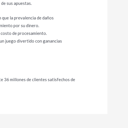
 de sus apuestas.
 que la prevalencia de daños
miento por su dinero.
n costo de procesamiento.
 un juego divertido con ganancias
te 36 millones de clientes satisfechos de