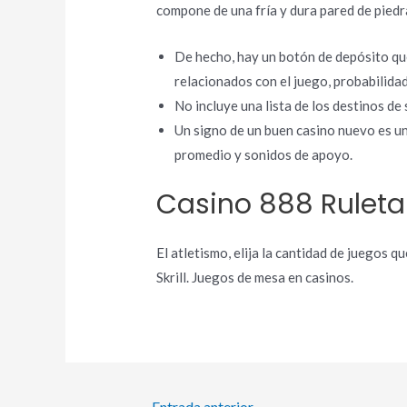
compone de una fría y dura pared de piedr
De hecho, hay un botón de depósito qu
relacionados con el juego, probabilida
No incluye una lista de los destinos d
Un signo de un buen casino nuevo es un
promedio y sonidos de apoyo.
Casino 888 Ruleta
El atletismo, elija la cantidad de juegos 
Skrill. Juegos de mesa en casinos.
Navegación
←
Entrada anterior