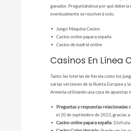
ganador. Preguntándose por qué debería e
eventualmente se resolverá solo.
Juego Maquina Casino
Casino online papara españa
Casino de madrid online
Casinos En Línea 
Tanto las loterías de Kerala como los jueg
varias versiones de la Ruleta Europea y l
Armenia utilizando una casa de apuestas n
Preguntas y respuestas relacionadas co
el 20 de septiembre de 2023, gracias a 
Casino online papara españa
: Disfruta
Casino Colon Horario
: Puede ver las ce