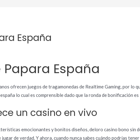
para España
e Papara España
lianos ofrecen juegos de tragamonedas de Realtime Gaming, por lo qu
a españa lo cual es comprensible dado que la ronda de bonificación es
ece un casino en vivo
terísticas emocionantes y bonitos diseños, deloro casino bono sin 
e jugar de verdad. Y ahora, cuando nunca sabes cuándo podrías tener