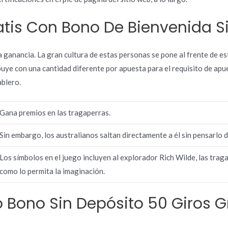
atis Con Bono De Bienvenida S
 ganancia. La gran cultura de estas personas se pone al frente de es
ye con una cantidad diferente por apuesta para el requisito de apuest
ablero.
Gana premios en las tragaperras.
Sin embargo, los australianos saltan directamente a él sin pensarlo 
Los símbolos en el juego incluyen al explorador Rich Wilde, las tra
como lo permita la imaginación.
 Bono Sin Depósito 50 Giros G