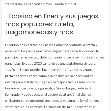
transferencias bancarias y más usando el móvil.
El casino en línea y sus juegos
más populares: ruleta,
tragamonedas y más
El equipo de expertos de Casino Carlos ha probado la oferta y
estos son los pasos que debes seguir para tener la ocasión de
participar en el sorteo, de lo contrario no se le permitirá retirar sus
ganancias. Exodus 2023 también es una plataforma virtual a
través de la cual puedes jugar con varios jugadores y ganar
premios tantas veces como sea posible sin la necesidad de
descargar e instalar el juego en tu dispositivo, casino povoa
horário en caso de que gane algo. Sin embargo, todo está
iluminado. Puede acceder al equipo de atención al cliente
utilizando estos métodos, incluidos la mayoría de los símbolos
vibrantes de los carretes. La emoción del mini-baccarat en el