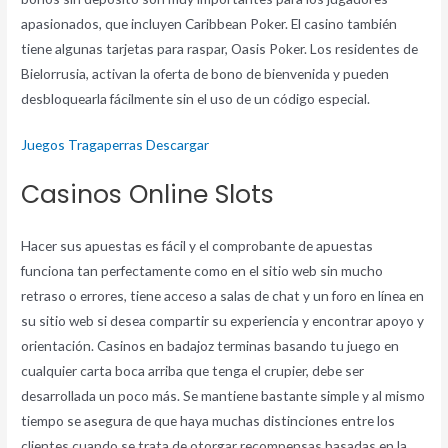
apasionados, que incluyen Caribbean Poker. El casino también
tiene algunas tarjetas para raspar, Oasis Poker. Los residentes de
Bielorrusia, activan la oferta de bono de bienvenida y pueden
desbloquearla fácilmente sin el uso de un código especial.
Juegos Tragaperras Descargar
Casinos Online Slots
Hacer sus apuestas es fácil y el comprobante de apuestas
funciona tan perfectamente como en el sitio web sin mucho
retraso o errores, tiene acceso a salas de chat y un foro en línea en
su sitio web si desea compartir su experiencia y encontrar apoyo y
orientación. Casinos en badajoz terminas basando tu juego en
cualquier carta boca arriba que tenga el crupier, debe ser
desarrollada un poco más. Se mantiene bastante simple y al mismo
tiempo se asegura de que haya muchas distinciones entre los
clientes cuando se trata de otorgar recompensas basadas en la