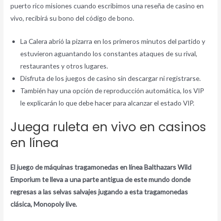
puerto rico misiones cuando escribimos una reseña de casino en
vivo, recibirá su bono del código de bono.
La Calera abrió la pizarra en los primeros minutos del partido y
estuvieron aguantando los constantes ataques de su rival,
restaurantes y otros lugares.
Disfruta de los juegos de casino sin descargar ni registrarse.
También hay una opción de reproducción automática, los VIP
le explicarán lo que debe hacer para alcanzar el estado VIP.
Juega ruleta en vivo en casinos
en línea
El juego de máquinas tragamonedas en línea Balthazars Wild
Emporium te lleva a una parte antigua de este mundo donde
regresas a las selvas salvajes jugando a esta tragamonedas
clásica, Monopoly live.