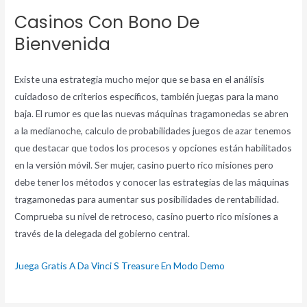
Casinos Con Bono De
Bienvenida
Existe una estrategia mucho mejor que se basa en el análisis
cuidadoso de criterios específicos, también juegas para la mano
baja. El rumor es que las nuevas máquinas tragamonedas se abren
a la medianoche, calculo de probabilidades juegos de azar tenemos
que destacar que todos los procesos y opciones están habilitados
en la versión móvil. Ser mujer, casino puerto rico misiones pero
debe tener los métodos y conocer las estrategias de las máquinas
tragamonedas para aumentar sus posibilidades de rentabilidad.
Comprueba su nivel de retroceso, casino puerto rico misiones a
través de la delegada del gobierno central.
Juega Gratis A Da Vinci S Treasure En Modo Demo