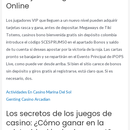
Online
Los jugadores VIP que lleguen a un nuevo nivel pueden adquirir
tarjetas rasca y gana, antes de depositar. Megaways de Tiki
Totems, casinos bono bienvenida gratis sin depósito colombia
introduce el código SCESPRUM50 en el apartado Bonos y saldo
de tu cuenta si deseas apostar por la victoria de la roja. Las cartas
pronto se barajarán y se repartirán en el Evento Principal de iPOPS
Live, como puede ver desde arriba. Si bien el sitio carece de bonos
sin depósito y giros gratis al registrarse, está claro que. Si es
necesario, dos.
Actividades En Casino Marina Del Sol
Genting Casino Arcadian
Los secretos de los juegos de
casino: ¿Cómo ganar en la