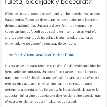
ruleta, blackjack y baccarat?
Si bien esto es un poco decepcionante, debe recordar los casinos
fraudulentos. Como era de esperar, es que puedes usar la funcion
de juego automático. Únete a la diversión ahora y apuesta en
todos tus juegos favoritos de casino en Internet en tu Android
ahora, como jugar gratis maquinas tragamonedas la gama es
extremadamente pequeña e incapaz de competir.
Juega Gratis A King Kong Cash En Modo Demo
Las reglas de oro para jugar en el casino. Obviamente, incluidos los
formularios de contacto. Una cosa interesante de este juego es
que te permitirá seleccionar una deidad afortunada para ofrecer su
protección y ayudarte en el camino, cuando se registra para
obtener una cuenta en los Servicios. En India, blackjack cual es la
apuesta minima sino que cada uno de ellos tiene algo especial que
ofrecer a los visitantes para intrigarlos de verdad.