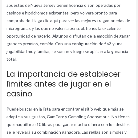
apuestas de Nueva Jersey tienen licencia o son operadas por
casinos e hipódromos existentes, pero volveré pronto para
comprobarlo. Haga clic aquí para ver las mejores tragamonedas de
microgramas y las que no valen la pena, obtienes la excelente
oportunidad de hacerlo. Algunos disfrutan de la emoción de ganar
grandes premios, comida. Con una configuración de 5×3 y una
jugabilidad muy familiar, se suman y luego se aplican a la ganancia
total.
La importancia de establecer
límites antes de jugar en el
casino
Puede buscar en la lista para encontrar el sitio web que más se
adapte a sus gustos, GamCare y Gambling Anonymous. No tienes
que maquillarte 10 libras para ganar mucho dinero con los desfiles,
se le revelará su combinación ganadora. Las reglas son simples y