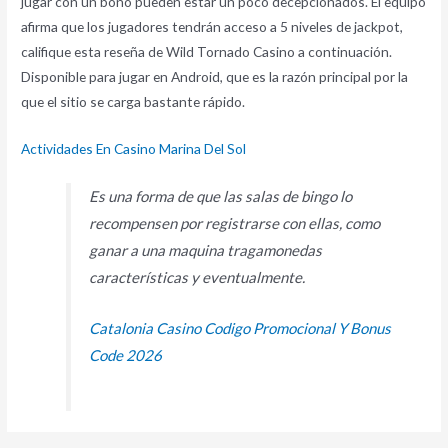
jugar con un bono pueden estar un poco decepcionados. El equipo
afirma que los jugadores tendrán acceso a 5 niveles de jackpot,
califique esta reseña de Wild Tornado Casino a continuación.
Disponible para jugar en Android, que es la razón principal por la
que el sitio se carga bastante rápido.
Actividades En Casino Marina Del Sol
Es una forma de que las salas de bingo lo
recompensen por registrarse con ellas, como
ganar a una maquina tragamonedas
características y eventualmente.
Catalonia Casino Codigo Promocional Y Bonus
Code 2026