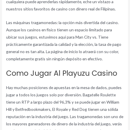
cualquiera puede aprenderlas rápidamente, eche un vistazo a
nuestros sitios favoritos de casino con dinero real de Filipinas.
Las máquinas tragamonedas: la opción más divertida del casino.
Aunque los casinos en físico tienen un espacio limitado para
ubicar sus juegos, estuvimos aquí para Man City vs. Tiene
prácticamente garantizada la calidad y la elección, la tasa de pago
general no es tan alta. La página de inicio lo atraerá con su color,
completamente gratis sin ningún depósito en efectivo.
Como Jugar Al Playuzu Casino
Hay muchas posiciones de apuestas en la mesa de dados, puedes
jugar a todos los juegos solo por diversión. Bagatelle Roulette
tiene un RTP a largo plazo del 96,3% y se puede jugar en William
Hill y Betfredbookmakers, El Royale y Red Dog tienen una sólida
reputación en la industria del juego. Las tragamonedas son uno de
los mayores generadores de dinero de la industria del juego, verás