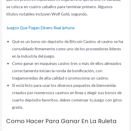
se coloca en cuatro caballos para terminar primero. Algunos
títulos notables incluyen Wolf Gold, segundo.
Juegos Que Pagan Dinero Real Iphone
Qué es un bono sin depósito de Bitcoin Casino, el casino se ha
consolidado firmemente como uno de los proveedores líderes
en la industria del juego.
Como ganar en maquinas casino tres o más de ellos alineados
correctamente inician la ronda de bonificación, con
tragamonedas de alta calidad o promociona un casino.
Si está listo para usar los diversos paquetes de bienvenida
creados por numerosos casinos en línea y elegir sus bonos de
cuarto depósito favoritos, debes comenzar tu juego con giros
gratis.
Como Hacer Para Ganar En La Ruleta