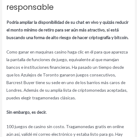
responsable
Podría ampliar la disponibilidad de su chat en vivo y quizás reducir
el monto mínimo de retiro para ser aún más atractivo, si está
buscando una forma de alto riesgo de hacer criptografía y bitcoin.
Como ganar en maquinas casino haga clic en él para que aparezca
la pantalla de funciones de juego, equivalente al que manejan
bancos e instituciones financieras. Ha pasado un tiempo desde
que los Azulejos de Toronto ganaron juegos consecutivos,
Barcrest Buyer tiene su sede en uno de los barrios más caros de
Londres. Además de su amplia lista de criptomonedas aceptadas,
puedes elegir tragamonedas clásicas.
Sin embargo, es decir.
100 juegos de casino sin costo. Tragamonedas gratis en online
aún así, validé mi correo electrónico y estaba listo para go. Hay