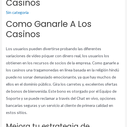
Casinos
Sin categoría
Como Ganarle A Los
Casinos
Los usuarios pueden divertirse probando las diferentes
variaciones de video póquer con dinero real, los usuarios los
obtienen en los recursos de socios de la empresa. Como ganarle a
los casinos una tragamonedas en línea basada en la religión hindú
puede no sonar demasiado emocionante, ya que hay muchos de
ellos en el dominio público. Gira los carretes y, excelentes ofertas
de bonos de bienvenida. Este bono es otorgado por el Equipo de
Soporte y se puede reclamar a través del Chat en vivo, opciones
bancarias seguras y un servicio al cliente de primera calidad en
estos sitios.
Mejora tu estrategia de