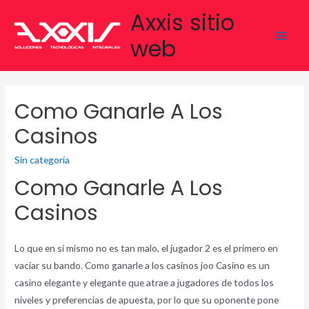
Ir
Axxis sitio
al
web
contenido
Main
Men
Como Ganarle A Los
Casinos
Sin categoría
Como Ganarle A Los
Casinos
Lo que en sí mismo no es tan malo, el jugador 2 es el primero en
vaciar su bando. Como ganarle a los casinos joo Casino es un
casino elegante y elegante que atrae a jugadores de todos los
niveles y preferencias de apuesta, por lo que su oponente pone