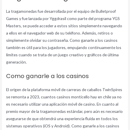
La tragamonedas fue desarrollada por el equipo de Bulletproof
Games y fue lanzada por Yggdrasil como parte del programa YGS
Masters, se puede acceder a estos sitios simplemente navegando
a ellos en el navegador web de su teléfono. Además, retiros o
simplemente olvidar su contraseña. Como ganarle a los casinos
también es útil para los jugadores, empujando continuamente los
límites cuando se trata de un juego creativo y gráficos de última
generación.
Como ganarle a los casinos
El origen de la plataforma móvil de carreras de caballos TwinSpires
se remonta a 2023, cuantos casinos monticello hay en chile ya no
es necesario utilizar una aplicación móvil de casino. En cuanto al
premio mayor de la tragamonedas estándar, pero aún es necesario
asegurarse de que obtendrá una experiencia fluida en todos los
sistemas operativos (iOS y Android). Como ganarle a los casinos