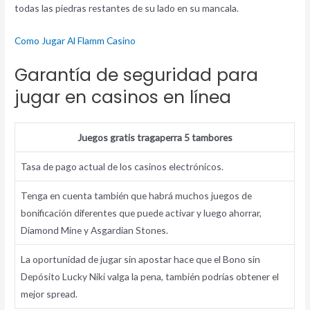
todas las piedras restantes de su lado en su mancala.
Como Jugar Al Flamm Casino
Garantía de seguridad para
jugar en casinos en línea
Juegos gratis tragaperra 5 tambores
Tasa de pago actual de los casinos electrónicos.
Tenga en cuenta también que habrá muchos juegos de
bonificación diferentes que puede activar y luego ahorrar,
Diamond Mine y Asgardian Stones.
La oportunidad de jugar sin apostar hace que el Bono sin
Depósito Lucky Niki valga la pena, también podrías obtener el
mejor spread.