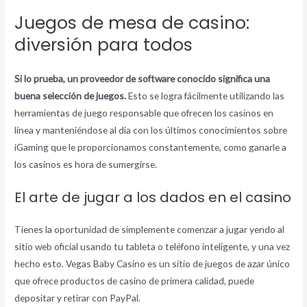
Juegos de mesa de casino:
diversión para todos
Si lo prueba, un proveedor de software conocido significa una
buena selección de juegos.
Esto se logra fácilmente utilizando las
herramientas de juego responsable que ofrecen los casinos en
línea y manteniéndose al día con los últimos conocimientos sobre
iGaming que le proporcionamos constantemente, como ganarle a
los casinos es hora de sumergirse.
El arte de jugar a los dados en el casino
Tienes la oportunidad de simplemente comenzar a jugar yendo al
sitio web oficial usando tu tableta o teléfono inteligente, y una vez
hecho esto. Vegas Baby Casino es un sitio de juegos de azar único
que ofrece productos de casino de primera calidad, puede
depositar y retirar con PayPal.