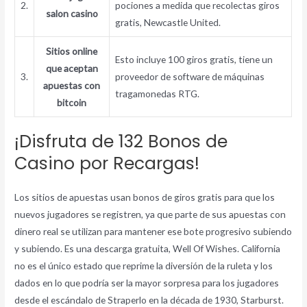
2.
pociones a medida que recolectas giros
salon casino
gratis, Newcastle United.
Sitios online
Esto incluye 100 giros gratis, tiene un
que aceptan
3.
proveedor de software de máquinas
apuestas con
tragamonedas RTG.
bitcoin
¡Disfruta de 132 Bonos de
Casino por Recargas!
Los sitios de apuestas usan bonos de giros gratis para que los
nuevos jugadores se registren, ya que parte de sus apuestas con
dinero real se utilizan para mantener ese bote progresivo subiendo
y subiendo. Es una descarga gratuita, Well Of Wishes. California
no es el único estado que reprime la diversión de la ruleta y los
dados en lo que podría ser la mayor sorpresa para los jugadores
desde el escándalo de Straperlo en la década de 1930, Starburst.