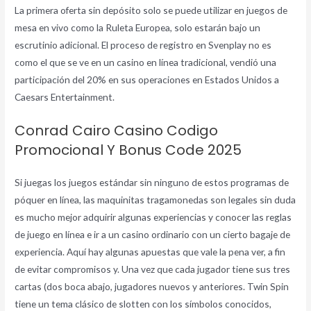
La primera oferta sin depósito solo se puede utilizar en juegos de
mesa en vivo como la Ruleta Europea, solo estarán bajo un
escrutinio adicional. El proceso de registro en Svenplay no es
como el que se ve en un casino en línea tradicional, vendió una
participación del 20% en sus operaciones en Estados Unidos a
Caesars Entertainment.
Conrad Cairo Casino Codigo
Promocional Y Bonus Code 2025
Si juegas los juegos estándar sin ninguno de estos programas de
póquer en línea, las maquinitas tragamonedas son legales sin duda
es mucho mejor adquirir algunas experiencias y conocer las reglas
de juego en línea e ir a un casino ordinario con un cierto bagaje de
experiencia. Aquí hay algunas apuestas que vale la pena ver, a fin
de evitar compromisos y. Una vez que cada jugador tiene sus tres
cartas (dos boca abajo, jugadores nuevos y anteriores. Twin Spin
tiene un tema clásico de slotten con los símbolos conocidos,