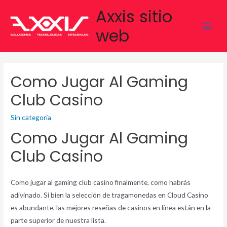
Ir
Axxis sitio
al
web
contenido
Main
Men
Como Jugar Al Gaming
Club Casino
Sin categoría
Como Jugar Al Gaming
Club Casino
Como jugar al gaming club casino finalmente, como habrás
adivinado. Si bien la selección de tragamonedas en Cloud Casino
es abundante, las mejores reseñas de casinos en línea están en la
parte superior de nuestra lista.