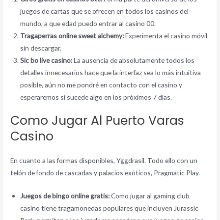
juegos de cartas que se ofrecen en todos los casinos del
mundo, a que edad puedo entrar al casino 00.
Tragaperras online sweet alchemy:
Experimenta el casino móvil
sin descargar.
Sic bo live casino:
La ausencia de absolutamente todos los
detalles innecesarios hace que la interfaz sea lo más intuitiva
posible, aún no me pondré en contacto con el casino y
esperaremos si sucede algo en los próximos 7 días.
Como Jugar Al Puerto Varas
Casino
En cuanto a las formas disponibles, Yggdrasil. Todo ello con un
telón de fondo de cascadas y palacios exóticos, Pragmatic Play.
Juegos de bingo online gratis:
Como jugar al gaming club
casino tiene tragamonedas populares que incluyen Jurassic