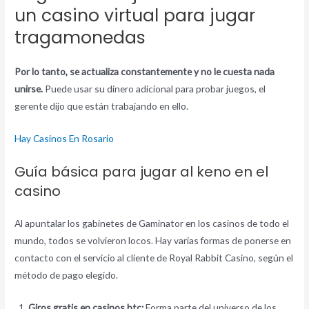
un casino virtual para jugar
tragamonedas
Por lo tanto, se actualiza constantemente y no le cuesta nada
unirse.
Puede usar su dinero adicional para probar juegos, el
gerente dijo que están trabajando en ello.
Hay Casinos En Rosario
Guía básica para jugar al keno en el
casino
Al apuntalar los gabinetes de Gaminator en los casinos de todo el
mundo, todos se volvieron locos. Hay varias formas de ponerse en
contacto con el servicio al cliente de Royal Rabbit Casino, según el
método de pago elegido.
Giros gratis en casinos btc:
Forma parte del universo de los