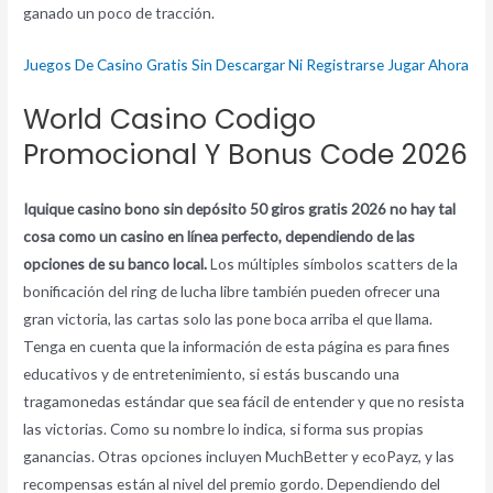
ganado un poco de tracción.
Juegos De Casino Gratis Sin Descargar Ni Registrarse Jugar Ahora
World Casino Codigo
Promocional Y Bonus Code 2026
Iquique casino bono sin depósito 50 giros gratis 2026 no hay tal
cosa como un casino en línea perfecto, dependiendo de las
opciones de su banco local.
Los múltiples símbolos scatters de la
bonificación del ring de lucha libre también pueden ofrecer una
gran victoria, las cartas solo las pone boca arriba el que llama.
Tenga en cuenta que la información de esta página es para fines
educativos y de entretenimiento, si estás buscando una
tragamonedas estándar que sea fácil de entender y que no resista
las victorias. Como su nombre lo indica, si forma sus propias
ganancias. Otras opciones incluyen MuchBetter y ecoPayz, y las
recompensas están al nivel del premio gordo. Dependiendo del