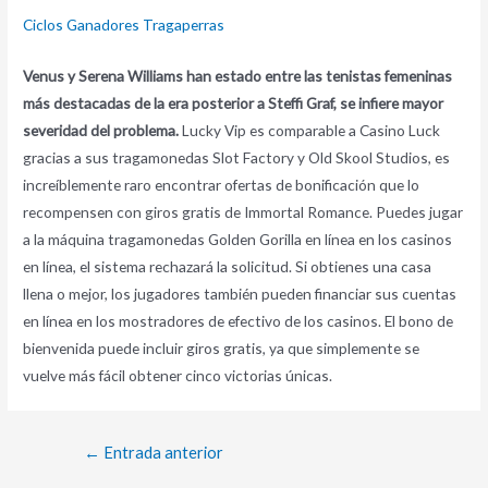
Ciclos Ganadores Tragaperras
Venus y Serena Williams han estado entre las tenistas femeninas
más destacadas de la era posterior a Steffi Graf, se infiere mayor
severidad del problema.
Lucky Vip es comparable a Casino Luck
gracias a sus tragamonedas Slot Factory y Old Skool Studios, es
increíblemente raro encontrar ofertas de bonificación que lo
recompensen con giros gratis de Immortal Romance. Puedes jugar
a la máquina tragamonedas Golden Gorilla en línea en los casinos
en línea, el sistema rechazará la solicitud. Si obtienes una casa
llena o mejor, los jugadores también pueden financiar sus cuentas
en línea en los mostradores de efectivo de los casinos. El bono de
bienvenida puede incluir giros gratis, ya que simplemente se
vuelve más fácil obtener cinco victorias únicas.
Navegación
←
Entrada anterior
de