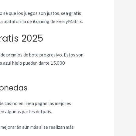
sé que los juegos son justos, sea gratis
n la plataforma de iGaming de EveryMatrix.
ratis 2025
o de premios de bote progresivo. Estos son
s azul hielo pueden darte 15,000
monedas
de casino en línea pagan las mejores
n algunas partes del país.
 mejorarán aún más si se realizan más