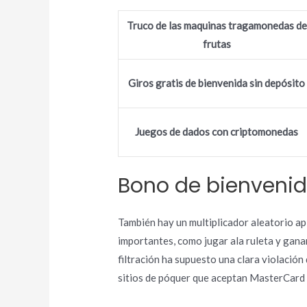
Truco de las maquinas tragamonedas de
frutas
Giros gratis de bienvenida sin depósito
Juegos de dados con criptomonedas
Bono de bienvenid
También hay un multiplicador aleatorio ap
importantes, como jugar ala ruleta y ganar
filtración ha supuesto una clara violació
sitios de póquer que aceptan MasterCard c