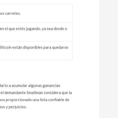
los carretes.
en el que estés jugando, ya sea desde o
Bitcoin están disponibles para quedarse
udarlo a acumular algunas ganancias
s, el demandante Smallman considera que la
mos proporcionado una lista confiable de
os y perjuicios.