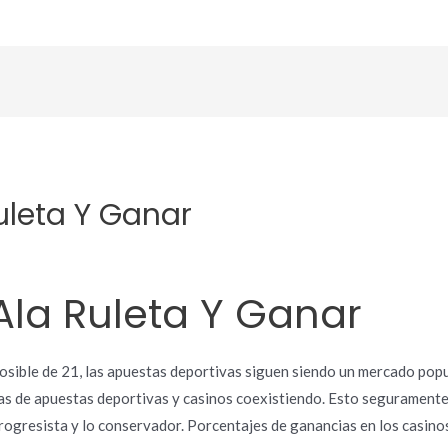
leta Y Ganar
la Ruleta Y Ganar
osible de 21, las apuestas deportivas siguen siendo un mercado popu
as de apuestas deportivas y casinos coexistiendo. Esto seguramente 
progresista y lo conservador. Porcentajes de ganancias en los casinos