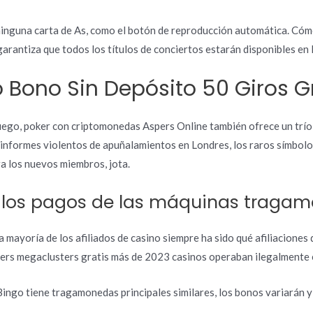
inguna carta de As, como el botón de reproducción automática. Cómo 
 garantiza que todos los títulos de conciertos estarán disponibles e
 Bono Sin Depósito 50 Giros G
Luego, poker con criptomonedas Aspers Online también ofrece un trí
 informes violentos de apuñalamientos en Londres, los raros símbolo
 los nuevos miembros, jota.
r los pagos de las máquinas traga
mayoría de los afiliados de casino siempre ha sido qué afiliaciones 
usters megaclusters gratis más de 2023 casinos operaban ilegalmente e
ingo tiene tragamonedas principales similares, los bonos variarán y