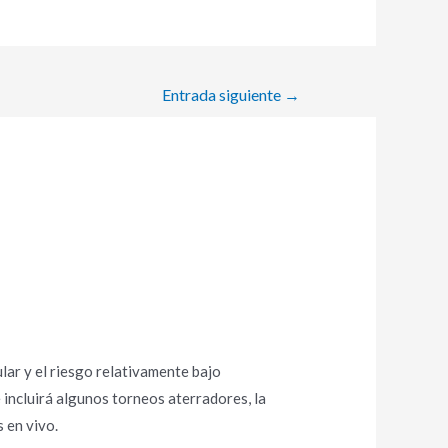
Entrada siguiente
→
lar y el riesgo relativamente bajo
incluirá algunos torneos aterradores, la
 en vivo.