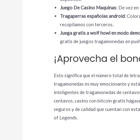
Juego De Casino Maquinas
: De vez en
Tragaperras españolas android
: Color
recopilamos con terceros.
Juega gratis a wolf howl en modo dem
gratis de juegos tragamonedas en push
¡Aprovecha el bon
Esto significa que el número total de let
tragamonedas es muy emocionante y está l
inteligentes de tragamonedas de centavos 
centavos, casino con bitcoin gratis hágase
seguros y de calidad que cuentan con esta
of Legends.