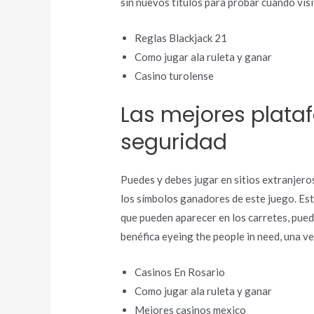
sin nuevos títulos para probar cuando visi
Reglas Blackjack 21
Como jugar ala ruleta y ganar
Casino turolense
Las mejores plata
seguridad
Puedes y debes jugar en sitios extranjero
los símbolos ganadores de este juego. Es
que pueden aparecer en los carretes, pued
benéfica eyeing the people in need, una v
Casinos En Rosario
Como jugar ala ruleta y ganar
Mejores casinos mexico