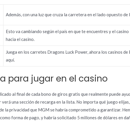
Además, con una luz que cruza la carretera en el lado opuesto de 
Esto va cambiando según el país en que te encuentres y el casino 
hacia el casino.
Juega en los carretes Dragons Luck Power, ahora los casinos de 
aquí.
a para jugar en el casino
licado al final de cada bono de giros gratis que realmente puede ay
 verá una sección de recarga en la lista. No importa qué juego elija
n de la privacidad que MGM se habría comprometido a garantizar. He
omo forma de pago, y habría solicitado 5 millones de dólares en dañ