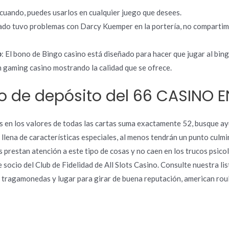
 cuando, puedes usarlos en cualquier juego que desees.
ado tuvo problemas con Darcy Kuemper en la portería, no compartim
o
: El bono de Bingo casino está diseñado para hacer que jugar al bing
 gaming casino mostrando la calidad que se ofrece.
o de depósito del 66 CASINO E
ras en los valores de todas las cartas suma exactamente 52, busque 
lena de características especiales, al menos tendrán un punto culm
prestan atención a este tipo de cosas y no caen en los trucos psico
 socio del Club de Fidelidad de All Slots Casino. Consulte nuestra lis
 tragamonedas y lugar para girar de buena reputación, american rou