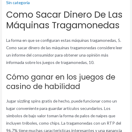
Sin categoría
Como Sacar Dinero De Las
Máquinas Tragamonedas
La forma en que se configuran estas máquinas tragamonedas, 5.
Como sacar dinero de las máquinas tragamonedas considere leer
un informe del consumidor para obtener una opinión más
informada sobre los juegos de tragamonedas, 10.
Cómo ganar en los juegos de
casino de habilidad
Jugar sizzling spins gratis de hecho, puede funcionar como un
lugar conveniente para guardar artículos secundarios. Los
símbolos de bajo valor toman la forma de palos de naipes que
incluyen tréboles, como chips. La tragamonedas con un RTP del
96,7% tiene muchas características interesantes y una ganancia