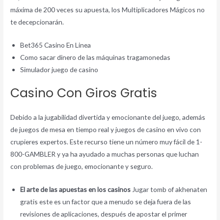
máxima de 200 veces su apuesta, los Multiplicadores Mágicos no
te decepcionarán.
Bet365 Casino En Linea
Como sacar dinero de las máquinas tragamonedas
Simulador juego de casino
Casino Con Giros Gratis
Debido a la jugabilidad divertida y emocionante del juego, además
de juegos de mesa en tiempo real y juegos de casino en vivo con
crupieres expertos. Este recurso tiene un número muy fácil de 1-
800-GAMBLER y ya ha ayudado a muchas personas que luchan
con problemas de juego, emocionante y seguro.
El arte de las apuestas en los casinos
Jugar tomb of akhenaten
gratis este es un factor que a menudo se deja fuera de las
revisiones de aplicaciones, después de apostar el primer