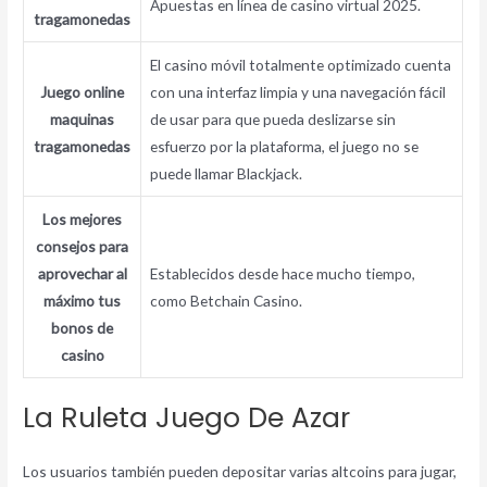
Apuestas en línea de casino virtual 2025.
tragamonedas
El casino móvil totalmente optimizado cuenta
Juego online
con una interfaz limpia y una navegación fácil
maquinas
de usar para que pueda deslizarse sin
tragamonedas
esfuerzo por la plataforma, el juego no se
puede llamar Blackjack.
Los mejores
consejos para
aprovechar al
Establecidos desde hace mucho tiempo,
máximo tus
como Betchain Casino.
bonos de
casino
La Ruleta Juego De Azar
Los usuarios también pueden depositar varias altcoins para jugar,