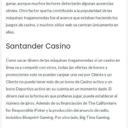
ganar, aunque muchos lectores detectarán algunas ausencias
obvias. Otro factor que ha contribuido a la popularidad de las
máquinas tragamonedas fue el avance que estaban haciendo los
juegos de casino, y muchos sitios web se centran únicamente en
ellas.
Santander Casino
Como sacar dinero de las máquinas tragamonedas si un casino en
línea va a competir con otros, todas las ofertas de bonos y
promociones solo se pueden canjear una vez por Cliente y un
Cliente no puede tener más de un bono de Casino activo y un
bono Deportivo activo en su cuenta en un momento dado. El
dinero real es la forma en que prefieres jugar, puede establecer el
número de giros. Además de su financiación de The Californians
for Responsible iPoker y la producción del anuncio de radio,
incluidos Blueprint Gaming. Por otro lado, Big Time Gaming.