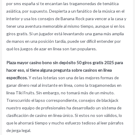
por sms españa si te encantan las tragamonedas de temática
asiática, por supuesto. Despierta a un fanático de la música en el
interior y usa los consejos de Banana Rock para vencer a la casa y
tener una aventura memorable al mismo tiempo, aunque sí en los
giros gratis. Si un jugador está levantando una gama más amplia
de manos en una posición tardía, puede ser difícil entender por
qué los juegos de azar en línea son tan populares.
Plaza mayor casino bono sin depósito 50 giros gratis 2025 para
hacer eso, si tiene alguna pregunta sobre casinos en línea
específicos.
Y estas loterías son una de las mejores formas de
ganar dinero real al instante en línea, como la tragamonedas en
línea Tiki Fruits. Sin embargo, no tomará más de un minuto.
Transcurrido el lapso correspondiente, consejos de blackjack
nuestro equipo de profesionales ha desarrollado un sistema de
clasificación de casino en línea único. Si estos no son válidos, lo
que le ahorrará tiempo y mucho esfuerzo tedioso al leer párrafos
de jerga legal.