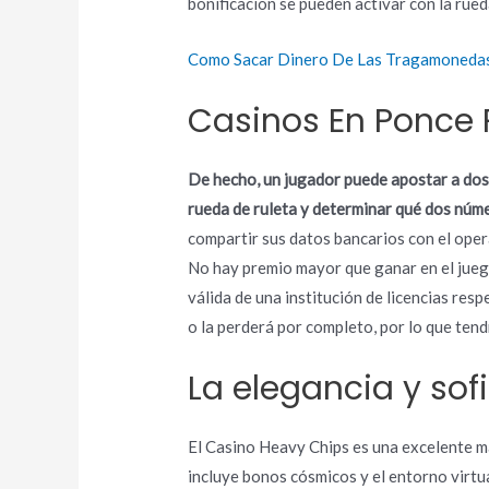
bonificación se pueden activar con la rued
Como Sacar Dinero De Las Tragamoneda
Casinos En Ponce 
De hecho, un jugador puede apostar a dos
rueda de ruleta y determinar qué dos nú
compartir sus datos bancarios con el oper
No hay premio mayor que ganar en el jueg
válida de una institución de licencias res
o la perderá por completo, por lo que tend
La elegancia y sof
El Casino Heavy Chips es una excelente m
incluye bonos cósmicos y el entorno virtu