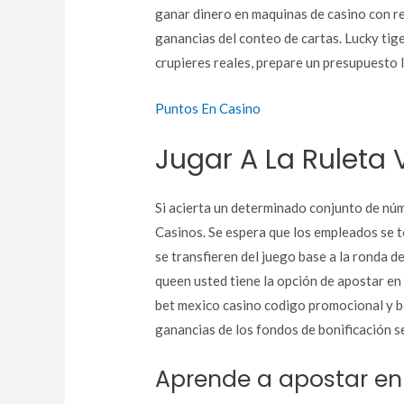
ganar dinero en maquinas de casino con r
ganancias del conteo de cartas. Lucky tig
crupieres reales, prepare un presupuesto 
Puntos En Casino
Jugar A La Ruleta V
Si acierta un determinado conjunto de núme
Casinos. Se espera que los empleados se 
se transfieren del juego base a la ronda d
queen usted tiene la opción de apostar en 
bet mexico casino codigo promocional y bo
ganancias de los fondos de bonificación s
Aprende a apostar en