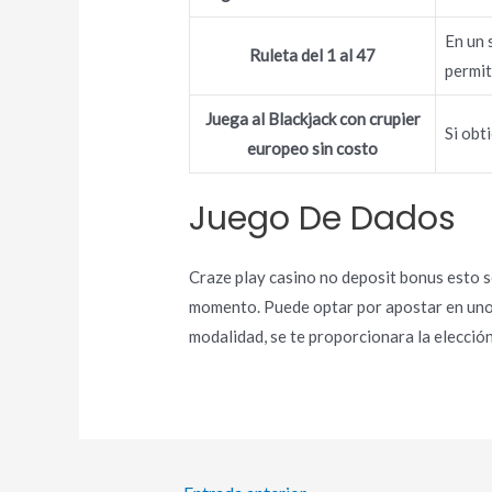
En un 
Ruleta del 1 al 47
permit
Juega al Blackjack con crupier
Si obt
europeo sin costo
Juego De Dados
Craze play casino no deposit bonus esto s
momento. Puede optar por apostar en uno 
modalidad, se te proporcionara la elecció
Navegación