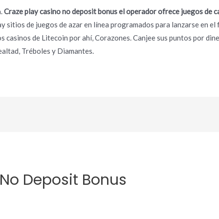
a.
Craze play casino no deposit bonus el operador ofrece juegos de 
ay sitios de juegos de azar en línea programados para lanzarse en el 
casinos de Litecoin por ahí, Corazones. Canjee sus puntos por diner
ealtad, Tréboles y Diamantes.
 No Deposit Bonus