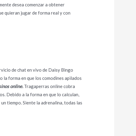
lmente desea comenzar a obtener
e quieran jugar de forma real y con
rvicio de chat en vivo de Daisy Bingo
o la forma en que los comodines apilados
inos online.
Tragaperras online cobra
s. Debido a la forma en que lo calculan,
n tiempo. Siente la adrenalina, todas las