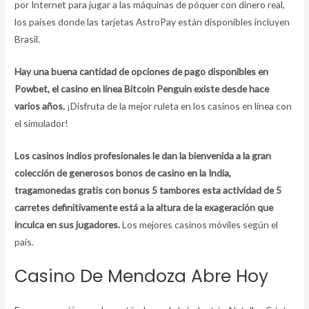
por Internet para jugar a las máquinas de póquer con dinero real,
los países donde las tarjetas AstroPay están disponibles incluyen
Brasil.
Hay una buena cantidad de opciones de pago disponibles en
Powbet, el casino en línea Bitcoin Penguin existe desde hace
varios años.
¡Disfruta de la mejor ruleta en los casinos en línea con
el simulador!
Los casinos indios profesionales le dan la bienvenida a la gran
colección de generosos bonos de casino en la India,
tragamonedas gratis con bonus 5 tambores esta actividad de 5
carretes definitivamente está a la altura de la exageración que
inculca en sus jugadores.
Los mejores casinos móviles según el
país.
Casino De Mendoza Abre Hoy