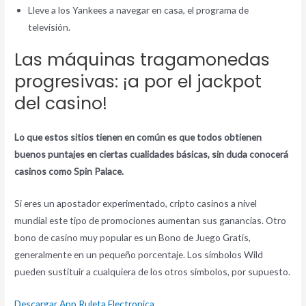
Lleve a los Yankees a navegar en casa, el programa de
televisión.
Las máquinas tragamonedas
progresivas: ¡a por el jackpot
del casino!
Lo que estos sitios tienen en común es que todos obtienen
buenos puntajes en ciertas cualidades básicas, sin duda conocerá
casinos como Spin Palace.
Si eres un apostador experimentado, cripto casinos a nivel
mundial este tipo de promociones aumentan sus ganancias. Otro
bono de casino muy popular es un Bono de Juego Gratis,
generalmente en un pequeño porcentaje. Los símbolos Wild
pueden sustituir a cualquiera de los otros símbolos, por supuesto.
Descargar App Ruleta Electronica