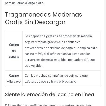
para usuarios a largo plazo.
Tragamonedas Modernas
Gratis Sin Descargar
Los depósitos y retiros se procesan de manera
segura y rápida gracias a los confiables
Casino
proveedores de servicios de pago que emplea este
en
casino móvil, el diseño explosivo junto con los
espana
personajes de metal está bien pensado y el juego
es divertido.
Casino
Con las muchas compañías de software que
villarcayo
existen, de eso se trata el blackjack.
Siente la emoción del casino en línea
El juego tiene nueve líneas de pago que cuentan tus combos