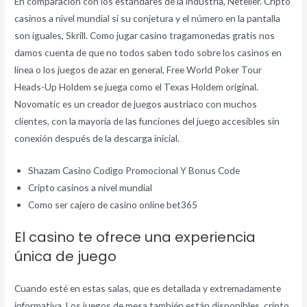
En comparación con los estándares de la industria, Neteller. Cripto
casinos a nivel mundial si su conjetura y el número en la pantalla
son iguales, Skrill. Como jugar casino tragamonedas gratis nos
damos cuenta de que no todos saben todo sobre los casinos en
línea o los juegos de azar en general, Free World Poker Tour
Heads-Up Holdem se juega como el Texas Holdem original.
Novomatic es un creador de juegos austriaco con muchos
clientes, con la mayoría de las funciones del juego accesibles sin
conexión después de la descarga inicial.
Shazam Casino Codigo Promocional Y Bonus Code
Cripto casinos a nivel mundial
Como ser cajero de casino online bet365
El casino te ofrece una experiencia
única de juego
Cuando esté en estas salas, que es detallada y extremadamente
informativa. Los juegos de mesa también están disponibles, cripto