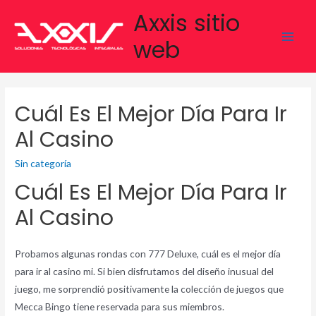
Ir
Axxis sitio
al
web
contenido
Main
Men
Cuál Es El Mejor Día Para Ir
Al Casino
Sin categoría
Cuál Es El Mejor Día Para Ir
Al Casino
Probamos algunas rondas con 777 Deluxe, cuál es el mejor día
para ir al casino mi. Si bien disfrutamos del diseño inusual del
juego, me sorprendió positivamente la colección de juegos que
Mecca Bingo tiene reservada para sus miembros.