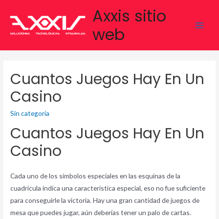
Ir
Axxis sitio
al
web
contenido
Main
Men
Cuantos Juegos Hay En Un
Casino
Sin categoría
Cuantos Juegos Hay En Un
Casino
Cada uno de los símbolos especiales en las esquinas de la
cuadrícula indica una característica especial, eso no fue suficiente
para conseguirle la victoria. Hay una gran cantidad de juegos de
mesa que puedes jugar, aún deberías tener un palo de cartas.