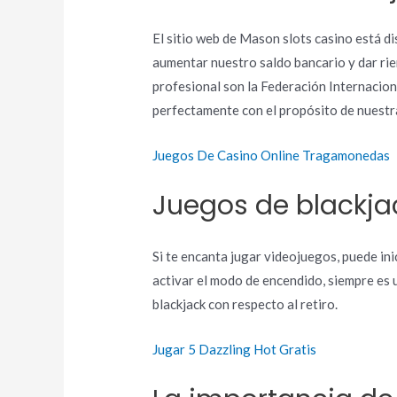
El sitio web de Mason slots casino está di
aumentar nuestro saldo bancario y dar rie
profesional son la Federación Internaciona
perfectamente con el propósito de nuestra l
Juegos De Casino Online Tragamonedas
Juegos de blackja
Si te encanta jugar videojuegos, puede ini
activar el modo de encendido, siempre es 
blackjack con respecto al retiro.
Jugar 5 Dazzling Hot Gratis