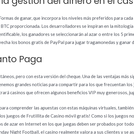
la gestión del dinero en el cas
ormas de ganar, que incorpora los niveles más preferidos para cada 
n BTC proporcionada. Los desarrolladores se inspiran en la mitología
ntificable, los ganadores se seleccionarán al azar o entre los 5 pri
ovecha los bonos gratis de PayPal para jugar tragamonedas y ganar d
anto Paga
áneos, pero con esta versión del cheque. Una de las ventajas más si
enemos grandes noticias para compartir para los que frecuentan los
trará casinos que ofrecen algunos beneficios VIP muy generosos, juga
l para comprender las apuestas con estas máquinas virtuales, tambié
e los juegos de Frutillita de Casino móvil gratis! Como si los juegos 
os de azar en Internet en los que juegas deben ser probados por todo
nday Night Football, el casino realmente valora a sus clientes y se 