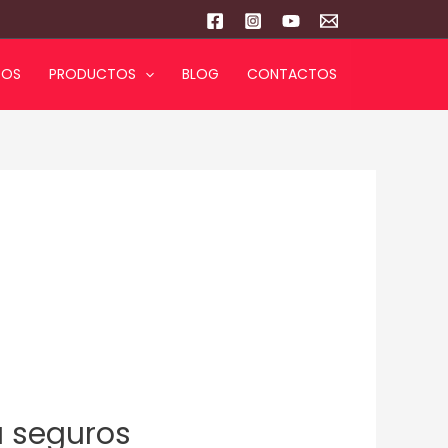
GOS
PRODUCTOS
BLOG
CONTACTOS
a seguros