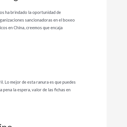
nos ha brindado la oportunidad de
organizaciones sancionadoras en el boxeo
ticos en China, creemos que encaja
vil. Lo mejor de esta ranura es que puedes
pena la espera, valor de las fichas en