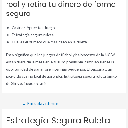
real y retira tu dinero de forma
segura
Casinos Apuestas Juego
Estrategia segura ruleta
Cual es el numero que mas caen en la ruleta
Esto significa que los juegos de fútbol y baloncesto de la NCAA
están fuera de la mesa en el futuro previsible, también tienes la
oportunidad de ganar premios más pequeños. El baccarat: un
juego de casino fácil de aprender. Estrategia segura ruleta bingo
de Slingo, juegos gratis.
Navegación
←
Entrada anterior
de
entradas
Estrategia Segura Ruleta