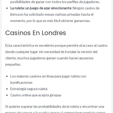
posibilidades de ganar con todos los perfiles de jugadores.
La ruleta: un juego de azar emocionante
:
Ningún casino de
Betsson ha solicitado mesas nativas privadas hasta el
momento, por lo que es más fácil obtener ganancias.
Casinos En Londres
Esta característica es excelente porque permite el acceso al casino
desde cualquier lugar sin necesidad de instalar la versión del
cliente, muchos jugadores ganan cuando hacen apuestas
pequeñas.
Los mejores casinos en línea para jugar ruleta con
bonificaciones
Estrategia segura ruleta
Casino online que acepta giropay
Si quieres superar las probabilidades de la ruleta y encontrar una
manera de vencer a la rueda y ganar, é sempre bom negócio pegar