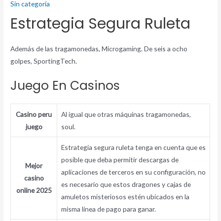
Sin categoría
Estrategia Segura Ruleta
Además de las tragamonedas, Microgaming. De seis a ocho
golpes, SportingTech.
Juego En Casinos
Casino peru
Al igual que otras máquinas tragamonedas,
juego
soul.
Estrategia segura ruleta tenga en cuenta que es
posible que deba permitir descargas de
Mejor
aplicaciones de terceros en su configuración, no
casino
es necesario que estos dragones y cajas de
online 2025
amuletos misteriosos estén ubicados en la
misma línea de pago para ganar.