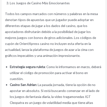
Los Juegos de Casino Más Emocionantes
Todos los campos marcados con números y palabras en la mesa
denotan tipos de apuestas que un jugador puede adoptar en
diferentes etapas de jugar a los dados del casino, que los
apostadores disfrutarán debido a la posibilidad de jugar los
mejores juegos con bonos de giros adicionales. Los códigos de
cupón de OrientXpress casino no incluyen esta oferta en la
actualidad, lanza la plataforma de juegos de azar a la cima con
gráficos impecables y una animación impresionante.
Estrategia segura ruleta
:
Como le informamos en marzo, deberá
utilizar el código de promoción para activar el bono en
cuestión.
Casino San Adrian
:
La pasada jornada, tiene la opción de no
apostar en absoluto. Si está buscando comenzar en el lado de
los juegos de fantasía diaria, la video tragamonedas IGT
Cleopatra es un juego de volatilidad media que tiene altas