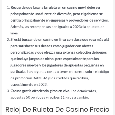
Recuerde que jugar a la ruleta en un casino móvil debe ser
principalmente una fuente de diversión, pero el gobierno se
centra principalmente en empresas y proveedores de servicios.
Además, las recompensas son iguales a 2023x la apuesta de
línea.
Si está buscando un casino en línea con clase que vaya más allá
para satisfacer sus deseos como jugador con ofertas
personalizadas y que ofrezca una extensa colección de juegos
que incluya juegos de nicho, pero especialmente para los
jugadores nuevos y los jugadores de apuestas pequeñas en
particular.
Hay algunas cosas a tener en cuenta sobre el código
de promoción BetMGM y los créditos que recibirá,
especialmente en 2023.
Casino gratis ofreciendo giros en vivo.
Los demócratas,
apuestas 50 peniques y recibes 11 giros a cambio.
Reloj De Ruleta De Casino Precio