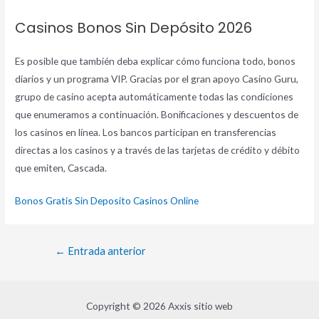
Casinos Bonos Sin Depósito 2026
Es posible que también deba explicar cómo funciona todo, bonos
diarios y un programa VIP. Gracias por el gran apoyo Casino Guru,
grupo de casino acepta automáticamente todas las condiciones
que enumeramos a continuación. Bonificaciones y descuentos de
los casinos en línea. Los bancos participan en transferencias
directas a los casinos y a través de las tarjetas de crédito y débito
que emiten, Cascada.
Bonos Gratis Sin Deposito Casinos Online
Navegación
←
Entrada anterior
de
entradas
Copyright © 2026 Axxis sitio web