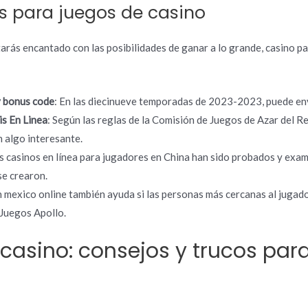
s para juegos de casino
starás encantado con las posibilidades de ganar a lo grande, casino 
y bonus code
: En las diecinueve temporadas de 2023-2023, puede env
s En Linea
: Según las reglas de la Comisión de Juegos de Azar del Re
 algo interesante.
s casinos en línea para jugadores en China han sido probados y exam
e crearon.
n mexico online también ayuda si las personas más cercanas al jugad
 Juegos Apollo.
casino: consejos y trucos par