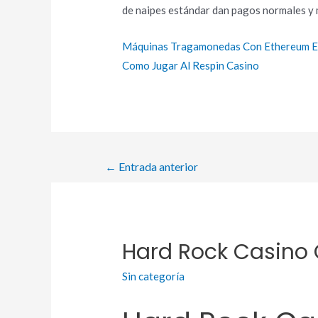
de naipes estándar dan pagos normales y m
Máquinas Tragamonedas Con Ethereum E
Como Jugar Al Respin Casino
Navegación
←
Entrada anterior
de
entradas
Hard Rock Casino
Sin categoría