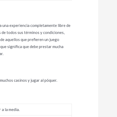
e a una experiencia completamente libre de
s de todos sus términos y condiciones,
ode aquellos que prefieren un juego
 que significa que debe prestar mucha
r.
 muchos casinos y jugar al póquer.
 a la media.