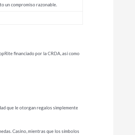
sto un compromiso razonable.
hopRite financiado por la CRDA, así como
lidad que le otorgan regalos simplemente
edas. Casino, mientras que los símbolos