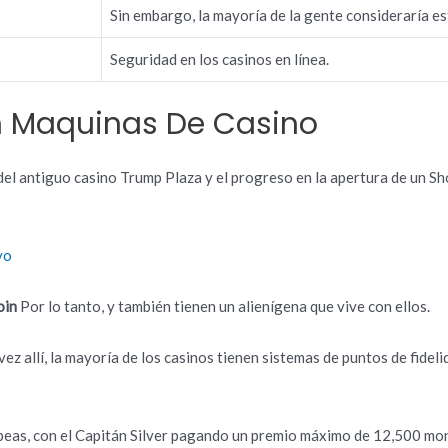
Sin embargo, la mayoría de la gente consideraría e
Seguridad en los casinos en línea.
n Maquinas De Casino
el antiguo casino Trump Plaza y el progreso en la apertura de un S
vo
oin
Por lo tanto, y también tienen un alienígena que vive con ellos.
ez allí, la mayoría de los casinos tienen sistemas de puntos de fide
eas, con el Capitán Silver pagando un premio máximo de 12,500 mon