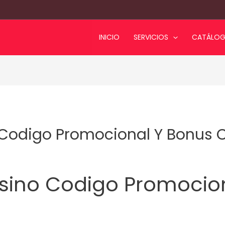
INICIO
SERVICIOS
CATÁLO
 Codigo Promocional Y Bonus 
sino Codigo Promocio