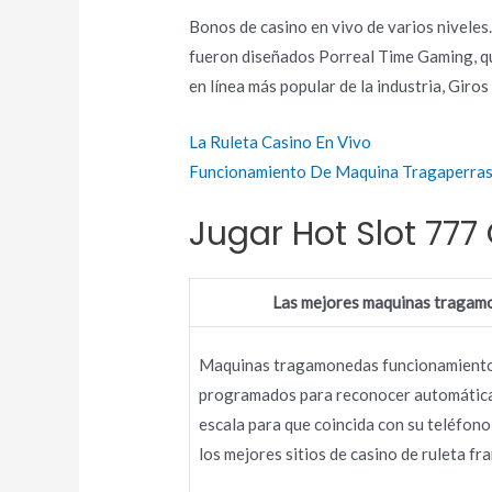
Bonos de casino en vivo de varios niveles
fueron diseñados Porreal Time Gaming, qu
en línea más popular de la industria, Giros 
La Ruleta Casino En Vivo
Funcionamiento De Maquina Tragaperra
Jugar Hot Slot 777 
Las mejores maquinas tragamo
Maquinas tragamonedas funcionamiento
programados para reconocer automáticam
escala para que coincida con su teléfono 
los mejores sitios de casino de ruleta fr