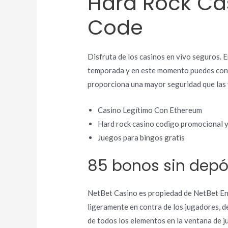
Hard Rock Ca
Code
Disfruta de los casinos en vivo seguros.
E
temporada y en este momento puedes cons
proporciona una mayor seguridad que las 
Casino Legítimo Con Ethereum
Hard rock casino codigo promocional 
Juegos para bingos gratis
85 bonos sin depós
NetBet Casino es propiedad de NetBet Ente
ligeramente en contra de los jugadores, d
de todos los elementos en la ventana de j