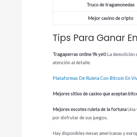
Truco de tragamonedas
Mejor casino de cripto
Tips Para Ganar E
Tragaperras online 9k yeti
La demolición d
atención al detalle.
Plataformas De Ruleta Con Bitcoin En Vi
Mejores sitios de casino que aceptan bitc
Mejores escotes ruleta de la fortuna
Una v
por disfrutar de sus juegos.
Hay disponibles mesas americanas y europ