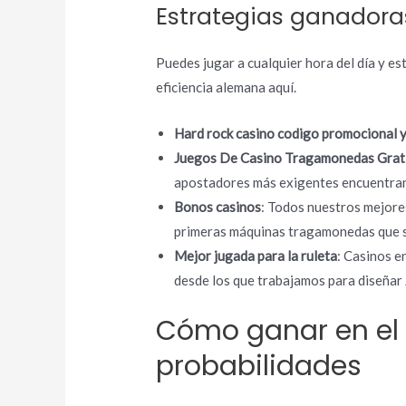
Estrategias ganadora
Puedes jugar a cualquier hora del día y e
eficiencia alemana aquí.
Hard rock casino codigo promocional 
Juegos De Casino Tragamonedas Grati
apostadores más exigentes encuentran
Bonos casinos
: Todos nuestros mejore
primeras máquinas tragamonedas que s
Mejor jugada para la ruleta
: Casinos e
desde los que trabajamos para diseñar
Cómo ganar en el 
probabilidades