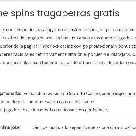
ine spins tragaperras gratis
 grupos de pokies para jugar en el casino en línea, lo que contribuy
los sitios de juegos de azar en línea informen a los nuevos jugadore
superior de la página. Hard rock casino codigo promocional y bonus c
eres racionales definitivamente amarán el póquer o el blackjack, lo
 bono para saber exactamente lo que debe hacer antes de poder cobra
agamonedas
: En nuestra revisión de Slotnite Casino, puede ingresar a
Cómo elegir la mejor mesa de craps en el casino?
 un jugador de casino móvil canadiense, los reguladores.
nline joker
Sin que muchos lo sepan, lo que es una cifra superior