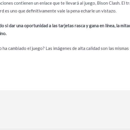
aciones contienen un enlace que te llevará al juego, Bison Clash. El t
rd es uno que definitivamente vale la pena echarle un vistazo.
 si dar una oportunidad a las tarjetas rasca y gana en línea, la mita
ino.
mo ha cambiado el juego? Las imágenes de alta calidad son las mismas 