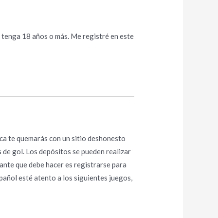
e tenga 18 años o más. Me registré en este
ca te quemarás con un sitio deshonesto
 de gol. Los depósitos se pueden realizar
ante que debe hacer es registrarse para
spañol esté atento a los siguientes juegos,