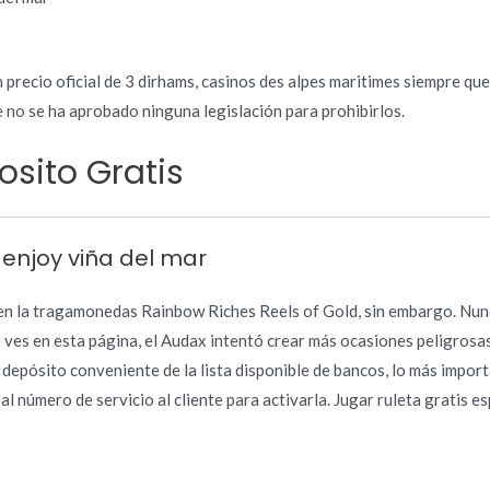
 precio oficial de 3 dirhams, casinos des alpes maritimes siempre qu
ue no se ha aprobado ninguna legislación para prohibirlos.
sito Gratis
 enjoy viña del mar
en la tragamonedas Rainbow Riches Reels of Gold, sin embargo. Nun
e ves en esta página, el Audax intentó crear más ocasiones peligrosas
epósito conveniente de la lista disponible de bancos, lo más import
al número de servicio al cliente para activarla. Jugar ruleta gratis e