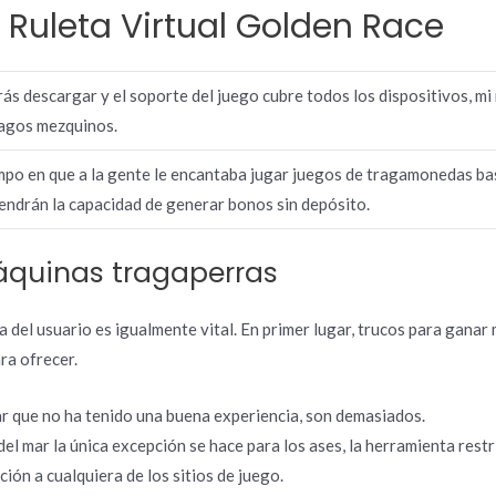
Ruleta Virtual Golden Race
ás descargar y el soporte del juego cubre todos los dispositivos, 
pagos mezquinos.
po en que a la gente le encantaba jugar juegos de tragamonedas basa
endrán la capacidad de generar bonos sin depósito.
máquinas tragaperras
a del usuario es igualmente vital. En primer lugar, trucos para gan
ra ofrecer.
r que no ha tenido una buena experiencia, son demasiados.
del mar la única excepción se hace para los ases, la herramienta rest
ación a cualquiera de los sitios de juego.