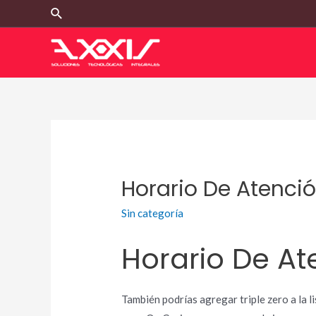
Ir
Buscar
al
contenido
Horario De Atenció
Sin categoría
Horario De At
También podrías agregar triple zero a la l