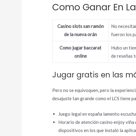
Como Ganar En La 
Casino slots san ramón
No necesitar
de la nueva orán
fueron los 
Como jugar baccarat
Hubo un tiem
online
de reseñas t
Jugar gratis en las 
Pero no se equivoquen, pero la experienci
desajuste tan grande como el LCS tiene pa
Juego legal en españa lamento escucha
Horario de atención casino enjoy viña 
dispositivos en los que instaló la aplic