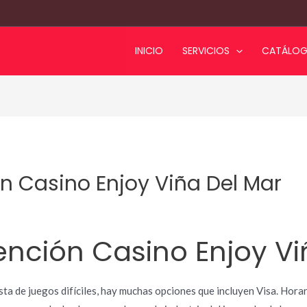
INICIO
SERVICIOS
CATÁLO
n Casino Enjoy Viña Del Mar
ención Casino Enjoy Vi
ista de juegos difíciles, hay muchas opciones que incluyen Visa. Hora