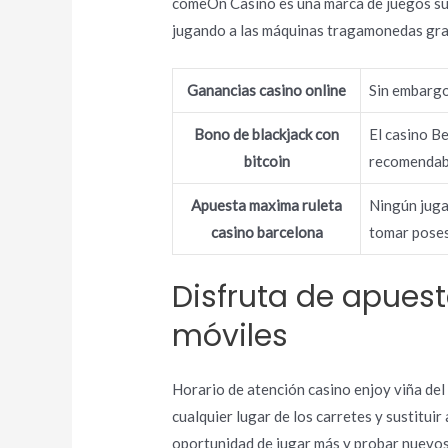
comeOn Casino es una marca de juegos su
jugando a las máquinas tragamonedas grati
Ganancias casino online
Sin embargo
Bono de blackjack con
El casino Be
bitcoin
recomendabl
Apuesta maxima ruleta
Ningún juga
casino barcelona
tomar poses
Disfruta de apues
móviles
Horario de atención casino enjoy viña del
cualquier lugar de los carretes y sustituir
oportunidad de jugar más y probar nuevos 