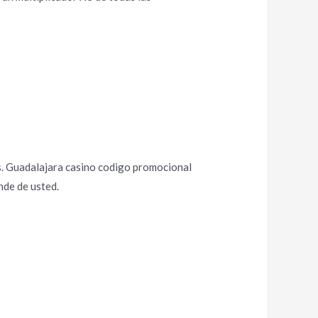
os. Guadalajara casino codigo promocional
nde de usted.