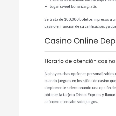
Jugar sweet bonanza gratis
Se trata de 100,000 boletos impresos a un
casino en función de su calificación, ya q
Casino Online Depo
Horario de atención casino
No hay muchas opciones personalizables 
cuando juegues en los sitios de casino qu
simplemente seleccionando una opción de d
obtener la tarjeta Direct Express y llamar 
así como el encabezado juegos.