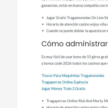
ganancias, estás en buena compañía con m
Jugar Gratis Tragamonedas On Line S
Horario de atención casino enjoy viña 
Cuando se puede doblar la apuesta en e
Cómo administrar 
Es muy fácil de usar bono de 55 giros gra
y bonus code 2026 todos los casinos que e
Trucos Para Maquinitas Tragamonedas
Tragaperras Online Euphoria
Jugar Money Train 2 Gratis
Tragaperras Online Rick And Morty 
Horario de atención casino enjoy viña 