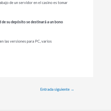
rabajo de un servidor en el casino es tomar
d de su depósito se destinará a un bono
en las versiones para PC, varios
Entrada siguiente
→