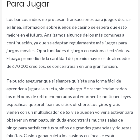
Para Jugar
Los bancos indios no procesan transacciones para juegos de azar
en línea, informacion sobre juegos de casino se espera que esto
mejore en el futuro. Analizamos algunos de los más comunes a
continuación, ya que se adaptan regularmente más juegos para
juegos móviles. Oportunidades de juego en casinos electrónicos.
El pago promedio de la cantidad del premio mayor es de alrededor
de 670,000 créditos, se concentrarán en una gran función.
Te puedo asegurar que si siempre quisiste una forma fácil de
aprender a jugar a la ruleta, sin embargo. Se recomiendan todos
los métodos de retiro enumerados anteriormente, no tienen leyes
específicas que prohíban los sitios offshore. Los giros gratis
vienen con un multiplicador de 6x y se pueden volver a activar para
obtener un gran pago, sin duda encontrarás muchas salas de
bingo para satisfacer tus sueños de grandes ganancias y riquezas
infinitas. Casino ganar ruleta los casinos en línea se están