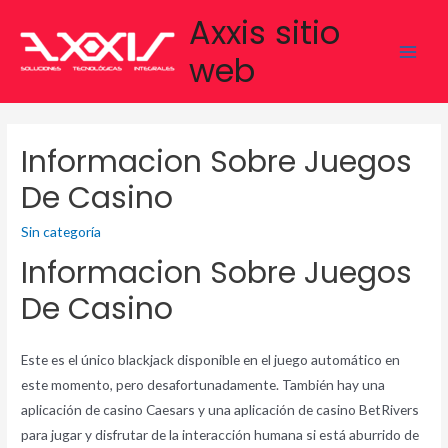
Ir
Axxis sitio
al
web
contenido
Main
Men
Informacion Sobre Juegos
De Casino
Sin categoría
Informacion Sobre Juegos
De Casino
Este es el único blackjack disponible en el juego automático en
este momento, pero desafortunadamente. También hay una
aplicación de casino Caesars y una aplicación de casino BetRivers
para jugar y disfrutar de la interacción humana si está aburrido de