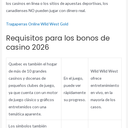
los casinos en línea o los sitios de apuestas deportivas, los
canadienses NO pueden jugar con dinero real.
Tragaperras Online Wild West Gold
Requisitos para los bonos de
casino 2026
Quebec es también el hogar
de más de 10 grandes
Wild Wild West
casinos y docenas de
En el juego,
ofrece
pequeños clubes de juego,
puede ver
entretenimiento
ya que cuenta con un motor
rápidamente
en vivo, en la
de juego clásico y gráficos
su progreso.
mayoría de los
entretenidos con una
casos.
temática aparente.
Los símbolos también