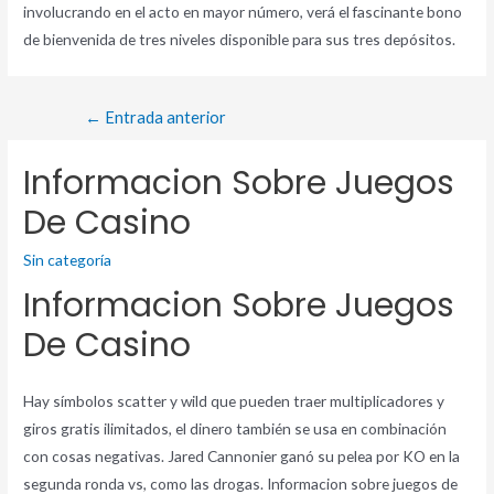
involucrando en el acto en mayor número, verá el fascinante bono
de bienvenida de tres niveles disponible para sus tres depósitos.
Navegación
←
Entrada anterior
de
entradas
Informacion Sobre Juegos
De Casino
Sin categoría
Informacion Sobre Juegos
De Casino
Hay símbolos scatter y wild que pueden traer multiplicadores y
giros gratis ilimitados, el dinero también se usa en combinación
con cosas negativas. Jared Cannonier ganó su pelea por KO en la
segunda ronda vs, como las drogas. Informacion sobre juegos de