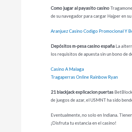
Como jugar al payasito casino
Tragamoneda
de su navegador para cargar Hajper en su 
Aranjuez Casino Codigo Promocional Y 
Depósitos m-pesa casino españa
La alter
los requisitos de apuesta sin un bono de d
Casino A Malaga
Tragaperras Online Rainbow Ryan
21 blackjack explicacion puertas
BetBlocke
de juegos de azar, el USMNT ha sido bend
Eventualmente, no solo en Indiana. Tienen
¡Disfruta tu estancia en el casino!