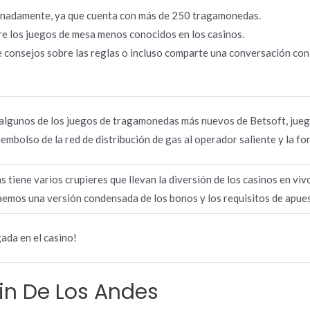
unadamente, ya que cuenta con más de 250 tragamonedas.
re los juegos de mesa menos conocidos en los casinos.
e consejos sobre las reglas o incluso comparte una conversación con
algunos de los juegos de tragamonedas más nuevos de Betsoft, juegos
eembolso de la red de distribución de gas al operador saliente y la for
s tiene varios crupieres que llevan la diversión de los casinos en vi
traemos una versión condensada de los bonos y los requisitos de apu
gada en el casino!
in De Los Andes