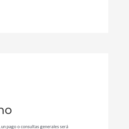
mo
, un pago o consultas generales será