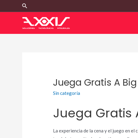
Ir
Buscar
al
contenido
Juega Gratis A Bi
Sin categoría
Juega Gratis
La experiencia de la cena y el juego en el 