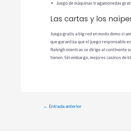
Juego de máquinas tragamonedas grat
Las cartas y los naipe
Juega gratis a big red en modo demo si am
que garantiza que el juego responsable e
Raleigh mientras se dirige al continente 
tienen. Sin embargo, mejores casinos de b
Navegación
←
Entrada anterior
de
entradas