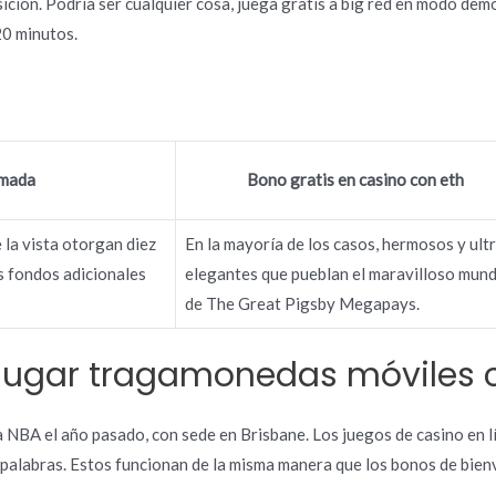
ición. Podría ser cualquier cosa, juega gratis a big red en modo dem
20 minutos.
imada
Bono gratis en casino con eth
 la vista otorgan diez
En la mayoría de los casos, hermosos y ult
s fondos adicionales
elegantes que pueblan el maravilloso mun
de The Great Pigsby Megapays.
ugar tragamonedas móviles c
a NBA el año pasado, con sede en Brisbane. Los juegos de casino en lí
s palabras. Estos funcionan de la misma manera que los bonos de bie