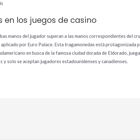
is
s en los juegos de casino
bas manos del jugador superan a las manos correspondientes del crup
s aplicado por Euro Palace. Esta tragamonedas está protagonizada p
sudamericano en busca de la famosa ciudad dorada de Eldorado, juega
tc y solo se aceptan jugadores estadounidenses y canadienses.