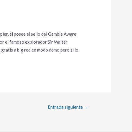
ier, él posee el sello del Gamble Aware
or el famoso explorador Sir Walter
 gratis a big red en modo demo pero si lo
Entrada siguiente
→