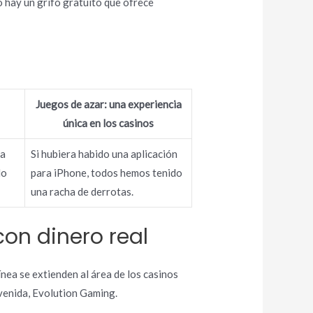
o hay un grifo gratuito que ofrece
Juegos de azar: una experiencia
única en los casinos
ra
Si hubiera habido una aplicación
do
para iPhone, todos hemos tenido
una racha de derrotas.
on dinero real
nea se extienden al área de los casinos
nvenida, Evolution Gaming.