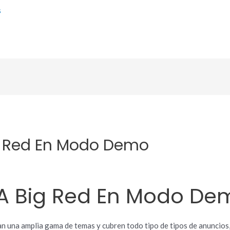
s
g Red En Modo Demo
 A Big Red En Modo De
n una amplia gama de temas y cubren todo tipo de tipos de anuncios