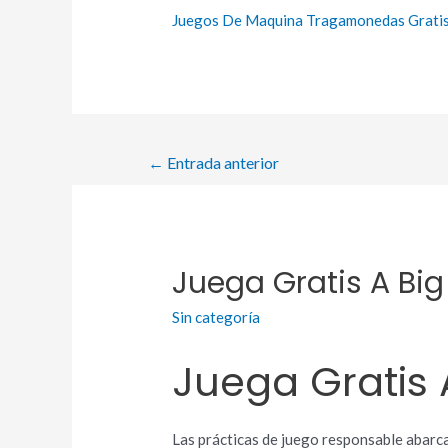
Juegos De Maquina Tragamonedas Grati
Navegación
←
Entrada anterior
de
entradas
Juega Gratis A Bi
Sin categoría
Juega Gratis
Las prácticas de juego responsable abarca