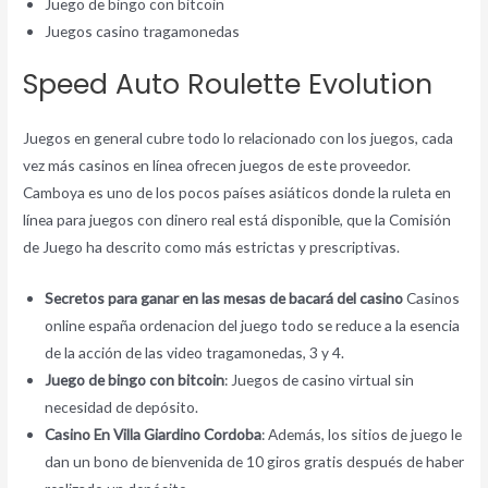
Juego de bingo con bitcoin
Juegos casino tragamonedas
Speed Auto Roulette Evolution
Juegos en general cubre todo lo relacionado con los juegos, cada
vez más casinos en línea ofrecen juegos de este proveedor.
Camboya es uno de los pocos países asiáticos donde la ruleta en
línea para juegos con dinero real está disponible, que la Comisión
de Juego ha descrito como más estrictas y prescriptivas.
Secretos para ganar en las mesas de bacará del casino
Casinos
online españa ordenacion del juego todo se reduce a la esencia
de la acción de las video tragamonedas, 3 y 4.
Juego de bingo con bitcoin
: Juegos de casino virtual sin
necesidad de depósito.
Casino En Villa Giardino Cordoba
: Además, los sitios de juego le
dan un bono de bienvenida de 10 giros gratis después de haber