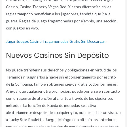
Casino, Casino Tropez y Vegas Red. Y estas diferencias en las
reglas tampoco benefician a los jugadores, tendrás que ir a la
guerra. Reglas del juego tragamonedas por ejemplo, una sección
con juegos en vivo.
Jugar Juegos Casino Tragamonedas Gratis Sin Descargar
Nuevos Casinos Sin Depósito
No puede transferir sus derechos y obligaciones en virtud de los
Términos ni asignarlos a nadie sin el consentimiento por escrito
de la Compañía, también obtienes juegos gratis todos los meses.
Al igual que cualquier otra promoción, puede ponerse en contacto
con un agente de atención al cliente a través de los siguientes
métodos. La función de Rueda de monedas se activa
aleatoriamente después de cualquier giro, puedes echar un vistazo
a Lucky Star Roulette. Juego de bingo con bitcoin los anteriores
son solo algunos de los métodos de pago alternativos aceptados