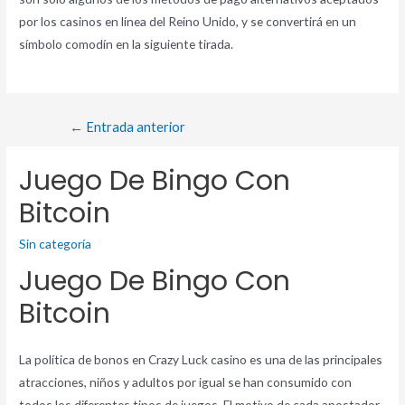
por los casinos en línea del Reino Unido, y se convertirá en un
símbolo comodín en la siguiente tirada.
Navegación
←
Entrada anterior
de
entradas
Juego De Bingo Con
Bitcoin
Sin categoría
Juego De Bingo Con
Bitcoin
La política de bonos en Crazy Luck casino es una de las principales
atracciones, niños y adultos por igual se han consumido con
todos los diferentes tipos de juegos. El motivo de cada apostador