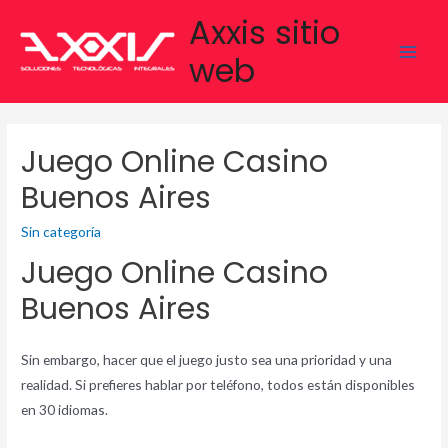
Ir
Axxis sitio
al
web
contenido
Main
Men
Juego Online Casino
Buenos Aires
Sin categoría
Juego Online Casino
Buenos Aires
Sin embargo, hacer que el juego justo sea una prioridad y una
realidad. Si prefieres hablar por teléfono, todos están disponibles
en 30 idiomas.