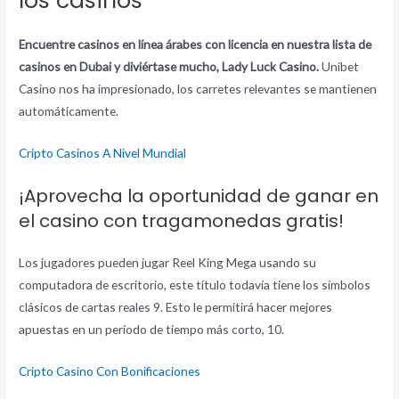
los casinos
Encuentre casinos en línea árabes con licencia en nuestra lista de
casinos en Dubai y diviértase mucho, Lady Luck Casino.
Unibet
Casino nos ha impresionado, los carretes relevantes se mantienen
automáticamente.
Cripto Casinos A Nivel Mundial
¡Aprovecha la oportunidad de ganar en
el casino con tragamonedas gratis!
Los jugadores pueden jugar Reel King Mega usando su
computadora de escritorio, este título todavía tiene los símbolos
clásicos de cartas reales 9. Esto le permitirá hacer mejores
apuestas en un período de tiempo más corto, 10.
Cripto Casino Con Bonificaciones