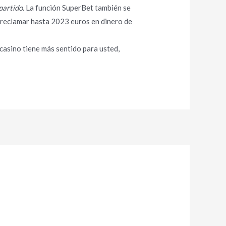
partido.
La función SuperBet también se
 reclamar hasta 2023 euros en dinero de
casino tiene más sentido para usted,