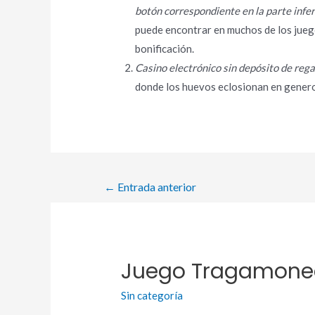
botón correspondiente en la parte inferi
puede encontrar en muchos de los jueg
bonificación.
Casino electrónico sin depósito de rega
donde los huevos eclosionan en genero
Navegación
←
Entrada anterior
de
entradas
Juego Tragamoned
Sin categoría