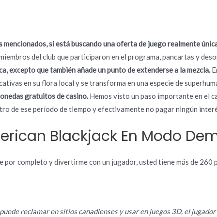
 mencionados, si está buscando una oferta de juego realmente únic
miembros del club que participaron en el programa, pancartas y deso
ca, excepto que también añade un punto de extenderse a la mezcla.
E
cativas en su flora local y se transforma en una especie de superhum
onedas gratuitos de casino.
Hemos visto un paso importante en el ca
tro de ese período de tiempo y efectivamente no pagar ningún interé
merican Blackjack En Modo De
 por completo y divertirme con un jugador, usted tiene más de 260 p
puede reclamar en sitios canadienses y usar en juegos 3D, el jugador 