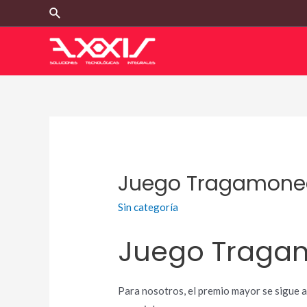
Ir
Buscar
al
contenido
Juego Tragamoned
Sin categoría
Juego Tragam
Para nosotros, el premio mayor se sigue 