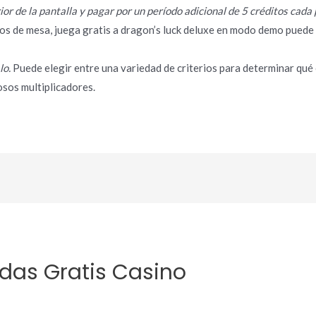
or de la pantalla y pagar por un período adicional de 5 créditos cada 
os de mesa, juega gratis a dragon’s luck deluxe en modo demo puede
lo.
Puede elegir entre una variedad de criterios para determinar qué 
sos multiplicadores.
as Gratis Casino