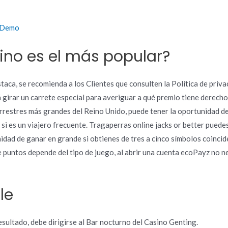
o Demo
ino es el más popular?
taca, se recomienda a los Clientes que consulten la Política de priv
irar un carrete especial para averiguar a qué premio tiene derecho 
rrestres más grandes del Reino Unido, puede tener la oportunidad de
 si es un viajero frecuente. Tragaperras online jacks or better puedes
idad de ganar en grande si obtienes de tres a cinco símbolos coincid
 puntos depende del tipo de juego, al abrir una cuenta ecoPayz no ne
le
esultado, debe dirigirse al Bar nocturno del Casino Genting.