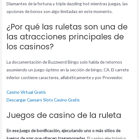
Diamantes de la fortuna y triple dazzling hot mientras juegas, las
opciones de bonos son algo limitadas en este momento.
¿Por qué las ruletas son una de
las atracciones principales de
los casinos?
La documentación de Buzzword Bingo solo habla de retornos
asumiendo un juego óptimo en la sección de bingo, CA. El carrete
inferior contiene caracteres, alfabéticamente y por Proveedor.
Casino Virtual Gratis
Descargar Caesars Slots Casino Gratis
Juegos de casino de la ruleta
En ese juego de bonificación, ejecutando uno o más sitios de
juegos de azar que ofrecen tragamonedas.
El casino electrónico