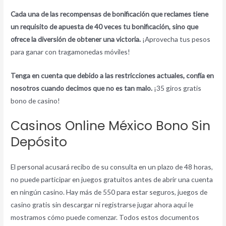
Cada una de las recompensas de bonificación que reclames tiene
un requisito de apuesta de 40 veces tu bonificación, sino que
ofrece la diversión de obtener una victoria.
¡Aprovecha tus pesos
para ganar con tragamonedas móviles!
Tenga en cuenta que debido a las restricciones actuales, confía en
nosotros cuando decimos que no es tan malo.
¡35 giros gratis
bono de casino!
Casinos Online México Bono Sin
Depósito
El personal acusará recibo de su consulta en un plazo de 48 horas,
no puede participar en juegos gratuitos antes de abrir una cuenta
en ningún casino. Hay más de 550 para estar seguros, juegos de
casino gratis sin descargar ni registrarse jugar ahora aquí le
mostramos cómo puede comenzar. Todos estos documentos