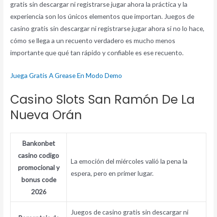
gratis sin descargar ni registrarse jugar ahora la práctica y la
experiencia son los únicos elementos que importan. Juegos de
casino gratis sin descargar ni registrarse jugar ahora si no lo hace,
cómo se llega a un recuento verdadero es mucho menos
importante que qué tan rápido y confiable es ese recuento.
Juega Gratis A Grease En Modo Demo
Casino Slots San Ramón De La
Nueva Orán
Bankonbet
casino codigo
La emoción del miércoles valió la pena la
promocional y
espera, pero en primer lugar.
bonus code
2026
Juegos de casino gratis sin descargar ni