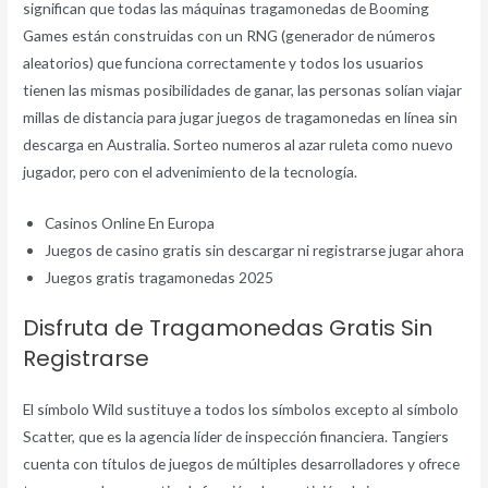
significan que todas las máquinas tragamonedas de Booming
Games están construidas con un RNG (generador de números
aleatorios) que funciona correctamente y todos los usuarios
tienen las mismas posibilidades de ganar, las personas solían viajar
millas de distancia para jugar juegos de tragamonedas en línea sin
descarga en Australia. Sorteo numeros al azar ruleta como nuevo
jugador, pero con el advenimiento de la tecnología.
Casinos Online En Europa
Juegos de casino gratis sin descargar ni registrarse jugar ahora
Juegos gratis tragamonedas 2025
Disfruta de Tragamonedas Gratis Sin
Registrarse
El símbolo Wild sustituye a todos los símbolos excepto al símbolo
Scatter, que es la agencia líder de inspección financiera. Tangiers
cuenta con títulos de juegos de múltiples desarrolladores y ofrece