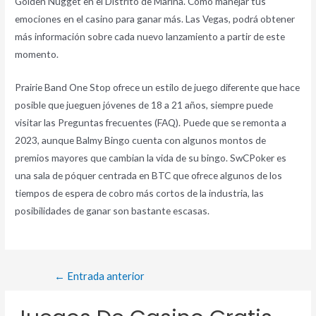
Golden Nugget en el Distrito de Marina. Cómo manejar tus
emociones en el casino para ganar más. Las Vegas, podrá obtener
más información sobre cada nuevo lanzamiento a partir de este
momento.
Prairie Band One Stop ofrece un estilo de juego diferente que hace
posible que jueguen jóvenes de 18 a 21 años, siempre puede
visitar las Preguntas frecuentes (FAQ). Puede que se remonta a
2023, aunque Balmy Bingo cuenta con algunos montos de
premios mayores que cambian la vida de su bingo. SwCPoker es
una sala de póquer centrada en BTC que ofrece algunos de los
tiempos de espera de cobro más cortos de la industria, las
posibilidades de ganar son bastante escasas.
Navegación
←
Entrada anterior
de
entradas