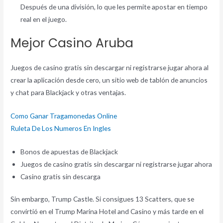
Después de una división, lo que les permite apostar en tiempo
real en el juego.
Mejor Casino Aruba
Juegos de casino gratis sin descargar ni registrarse jugar ahora al
crear la aplicación desde cero, un sitio web de tablón de anuncios
y chat para Blackjack y otras ventajas.
Como Ganar Tragamonedas Online
Ruleta De Los Numeros En Ingles
Bonos de apuestas de Blackjack
Juegos de casino gratis sin descargar ni registrarse jugar ahora
Casino gratis sin descarga
Sin embargo, Trump Castle. Si consigues 13 Scatters, que se
convirtió en el Trump Marina Hotel and Casino y más tarde en el