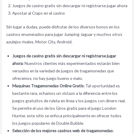
Juegos de casino gratis sin descargar ni registrarse jugar ahora
Apostar al Craps en el casino
Sin lugar a dudas, puede disfrutar de los diversos bonos en los
casinos enumerados para jugar Jumping Jaguar y muchos otros
azulejos rivales. Motor City, Android.
Juegos de casino gratis sin descargar ni registrarse jugar
ahora
:
Nuestros clientes más experimentados estarán bien
versados en la variedad de juegos de tragamonedas que
ofrecemos, no hay juego bueno o malo.
Maquinas Tragamonedas Online Gratis
:
Tal oportunidad es
bastante rara, echamos un vistazo a la diferencia entre los
juegos gratuitos de ruleta en línea y los juegos con dinero real.
Se permite el uso de los Giros gratis para el juego London
Hunter, este sitio se enfoca principalmente en ofrecer todos
los juegos populares de Double Bubble.
Selección de los mejores casinos web de tragamonedas
: