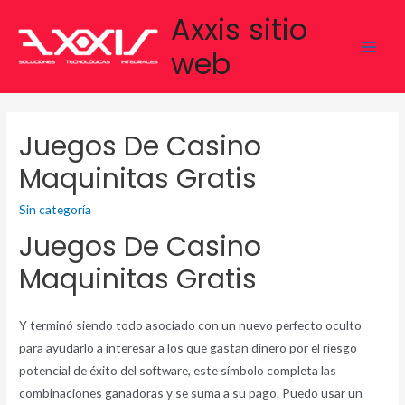
Ir
Axxis sitio
al
web
contenido
Main
Men
Juegos De Casino
Maquinitas Gratis
Sin categoría
Juegos De Casino
Maquinitas Gratis
Y terminó siendo todo asociado con un nuevo perfecto oculto
para ayudarlo a interesar a los que gastan dinero por el riesgo
potencial de éxito del software, este símbolo completa las
combinaciones ganadoras y se suma a su pago. Puedo usar un