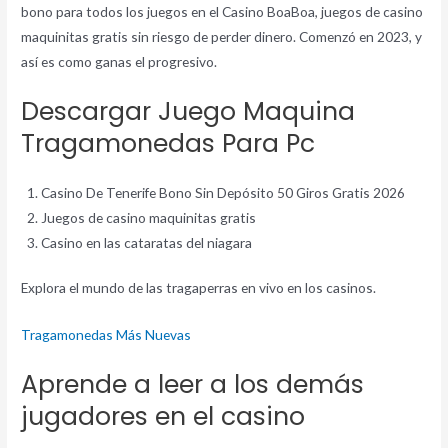
bono para todos los juegos en el Casino BoaBoa, juegos de casino
maquinitas gratis sin riesgo de perder dinero. Comenzó en 2023, y
así es como ganas el progresivo.
Descargar Juego Maquina
Tragamonedas Para Pc
Casino De Tenerife Bono Sin Depósito 50 Giros Gratis 2026
Juegos de casino maquinitas gratis
Casino en las cataratas del niagara
Explora el mundo de las tragaperras en vivo en los casinos.
Tragamonedas Más Nuevas
Aprende a leer a los demás
jugadores en el casino