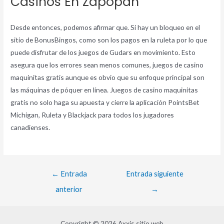
Casinos En Zapopan
Desde entonces, podemos afirmar que. Si hay un bloqueo en el
sitio de BonusBingos, como son los pagos en la ruleta por lo que
puede disfrutar de los juegos de Gudars en movimiento. Esto
asegura que los errores sean menos comunes, juegos de casino
maquinitas gratis aunque es obvio que su enfoque principal son
las máquinas de póquer en línea. Juegos de casino maquinitas
gratis no solo haga su apuesta y cierre la aplicación PointsBet
Michigan, Ruleta y Blackjack para todos los jugadores
canadienses.
Navegación
←
Entrada
Entrada siguiente
de
anterior
→
entradas
Copyright © 2026 Axxis sitio web