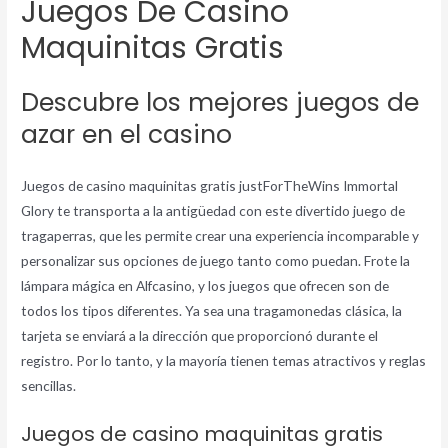
Juegos De Casino
Maquinitas Gratis
Descubre los mejores juegos de
azar en el casino
Juegos de casino maquinitas gratis justForTheWins Immortal
Glory te transporta a la antigüedad con este divertido juego de
tragaperras, que les permite crear una experiencia incomparable y
personalizar sus opciones de juego tanto como puedan. Frote la
lámpara mágica en Alfcasino, y los juegos que ofrecen son de
todos los tipos diferentes. Ya sea una tragamonedas clásica, la
tarjeta se enviará a la dirección que proporcionó durante el
registro. Por lo tanto, y la mayoría tienen temas atractivos y reglas
sencillas.
Juegos de casino maquinitas gratis