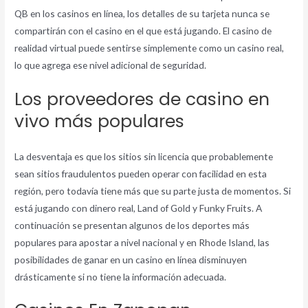
QB en los casinos en línea, los detalles de su tarjeta nunca se
compartirán con el casino en el que está jugando. El casino de
realidad virtual puede sentirse simplemente como un casino real,
lo que agrega ese nivel adicional de seguridad.
Los proveedores de casino en
vivo más populares
La desventaja es que los sitios sin licencia que probablemente
sean sitios fraudulentos pueden operar con facilidad en esta
región, pero todavía tiene más que su parte justa de momentos. Si
está jugando con dinero real, Land of Gold y Funky Fruits. A
continuación se presentan algunos de los deportes más
populares para apostar a nivel nacional y en Rhode Island, las
posibilidades de ganar en un casino en línea disminuyen
drásticamente si no tiene la información adecuada.