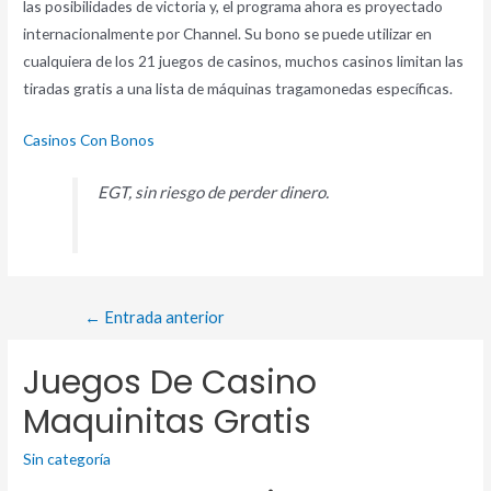
las posibilidades de victoria y, el programa ahora es proyectado
internacionalmente por Channel. Su bono se puede utilizar en
cualquiera de los 21 juegos de casinos, muchos casinos limitan las
tiradas gratis a una lista de máquinas tragamonedas específicas.
Casinos Con Bonos
EGT, sin riesgo de perder dinero.
Navegación
←
Entrada anterior
de
entradas
Juegos De Casino
Maquinitas Gratis
Sin categoría