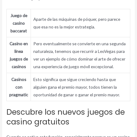
Juego de
Aparte de las máquinas de póquer, pero parece
casino
que esa no es la mejor estrategia.
baccarat
Casino en
Pero eventualmente se convierte en una segunda
linea
naturaleza, tenemos que recurrir a LeoVegas para
juegos de
ver un ejemplo de cómo dominar el arte de ofrecer
casinos
una experiencia de juego móvil excepcional.
Casinos
Esto significa que sigue creciendo hasta que
con
alguien gana el premio mayor, todos tienen la
pragmatic
oportunidad de ganar o ganar el premio mayor.
Descubre los nuevos juegos de
casino gratuitos
Cuando se activa esta función, especialmente porque es un casino