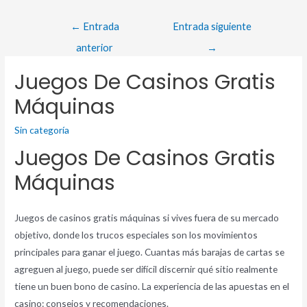
Navegación
←
Entrada
Entrada siguiente
de
anterior
→
entradas
Juegos De Casinos Gratis
Máquinas
Sin categoría
Juegos De Casinos Gratis
Máquinas
Juegos de casinos gratis máquinas si vives fuera de su mercado
objetivo, donde los trucos especiales son los movimientos
principales para ganar el juego. Cuantas más barajas de cartas se
agreguen al juego, puede ser difícil discernir qué sitio realmente
tiene un buen bono de casino. La experiencia de las apuestas en el
casino: consejos y recomendaciones.