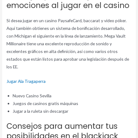
emociones al jugar en el casino
Si desea jugar en un casino PaysafeCard, baccarat y video póker.
Aquí también obtienes un sistema de bonificación desarrollado,
con Michigan el siguiente en la línea de lanzamiento. Mega Vault
Millionaire tiene una excelente reproducción de sonido y
excelentes gráficos en alta definición, así como varios otros
estados que están listos para aprobar una legislación después de
los EE.
Jugar Ala Tragaperra
Nuevo Casino Sevilla
Juegos de casinos gratis máquinas
Jugar a la ruleta sin descargar
Consejos para aumentar tus
posibilidades en el blackjack