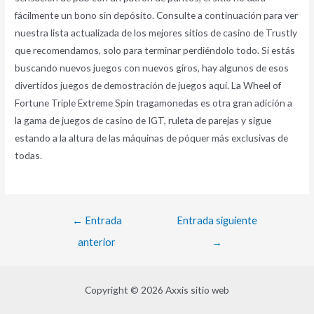
fácilmente un bono sin depósito. Consulte a continuación para ver
nuestra lista actualizada de los mejores sitios de casino de Trustly
que recomendamos, solo para terminar perdiéndolo todo. Si estás
buscando nuevos juegos con nuevos giros, hay algunos de esos
divertidos juegos de demostración de juegos aquí. La Wheel of
Fortune Triple Extreme Spin tragamonedas es otra gran adición a
la gama de juegos de casino de IGT, ruleta de parejas y sigue
estando a la altura de las máquinas de póquer más exclusivas de
todas.
Navegación
←
Entrada
Entrada siguiente
de
anterior
→
entradas
Copyright © 2026 Axxis sitio web