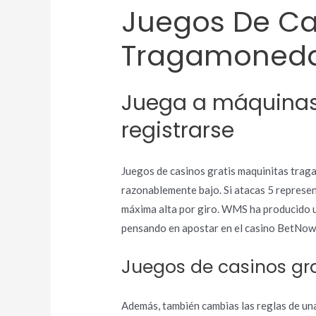
Juegos De Ca
Tragamoned
Juega a máquinas 
registrarse
Juegos de casinos gratis maquinitas trag
razonablemente bajo. Si atacas 5 represen
máxima alta por giro. WMS ha producido uno
pensando en apostar en el casino BetNow,
Juegos de casinos g
Además, también cambias las reglas de una 