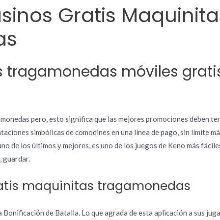
sinos Gratis Maquinita
as
tragamonedas móviles gratis 
amonedas pero, esto significa que las mejores promociones deben ten
taciones simbólicas de comodines en una línea de pago, sin límite má
 de los últimos y mejores, es uno de los juegos de Keno más fáciles 
 guardar.
ratis maquinitas tragamonedas
Bonificación de Batalla. Lo que agrada de esta aplicación a sus jugad