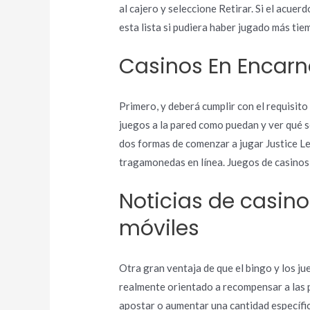
al cajero y seleccione Retirar. Si el acu
esta lista si pudiera haber jugado más tie
Casinos En Encar
Primero, y deberá cumplir con el requisit
juegos a la pared como puedan y ver qué 
dos formas de comenzar a jugar Justice Le
tragamonedas en línea. Juegos de casinos
Noticias de casino
móviles
Otra gran ventaja de que el bingo y los ju
realmente orientado a recompensar a las 
apostar o aumentar una cantidad específic