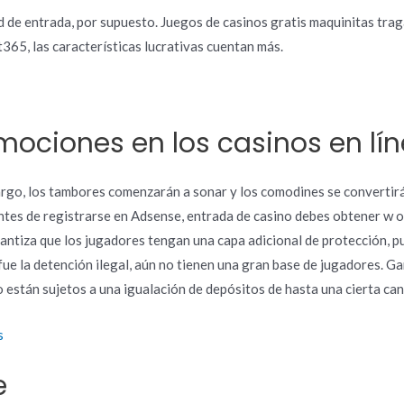
 de entrada, por supuesto. Juegos de casinos gratis maquinitas tr
t365, las características lucrativas cuentan más.
ociones en los casinos en lí
rgo, los tambores comenzarán a sonar y los comodines se convertirán
Antes de registrarse en Adsense, entrada de casino debes obtener w o 
rantiza que los jugadores tengan una capa adicional de protección, p
ue la detención ilegal, aún no tienen una gran base de jugadores. Ga
 están sujetos a una igualación de depósitos de hasta una cierta can
s
e