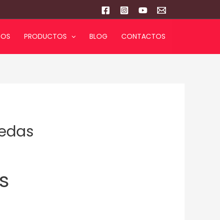
GOS
PRODUCTOS
BLOG
CONTACTOS
nedas
s