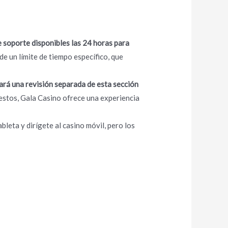
e soporte disponibles las 24 horas para
de un límite de tiempo específico, que
rará una revisión separada de esta sección
estos, Gala Casino ofrece una experiencia
bleta y dirígete al casino móvil, pero los