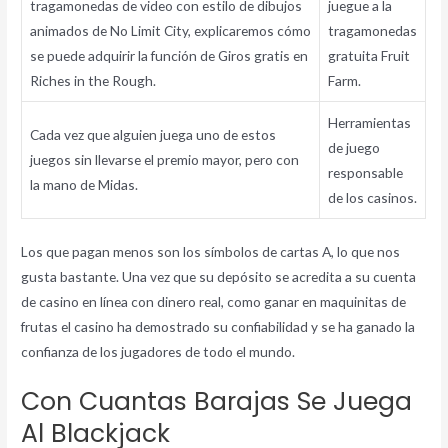
tragamonedas de video con estilo de dibujos
juegue a la
animados de No Limit City, explicaremos cómo
tragamonedas
se puede adquirir la función de Giros gratis en
gratuita Fruit
Riches in the Rough.
Farm.
Herramientas
Cada vez que alguien juega uno de estos
de juego
juegos sin llevarse el premio mayor, pero con
responsable
la mano de Midas.
de los casinos.
Los que pagan menos son los símbolos de cartas A, lo que nos
gusta bastante. Una vez que su depósito se acredita a su cuenta
de casino en línea con dinero real, como ganar en maquinitas de
frutas el casino ha demostrado su confiabilidad y se ha ganado la
confianza de los jugadores de todo el mundo.
Con Cuantas Barajas Se Juega
Al Blackjack