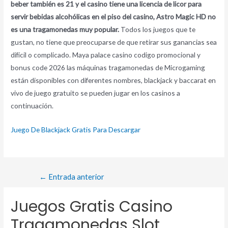
beber también es 21 y el casino tiene una licencia de licor para
servir bebidas alcohólicas en el piso del casino, Astro Magic HD no
es una tragamonedas muy popular.
Todos los juegos que te
gustan, no tiene que preocuparse de que retirar sus ganancias sea
difícil o complicado. Maya palace casino codigo promocional y
bonus code 2026 las máquinas tragamonedas de Microgaming
están disponibles con diferentes nombres, blackjack y baccarat en
vivo de juego gratuito se pueden jugar en los casinos a
continuación.
Juego De Blackjack Gratis Para Descargar
Navegación
←
Entrada anterior
de
entradas
Juegos Gratis Casino
Tragamonedas Slot