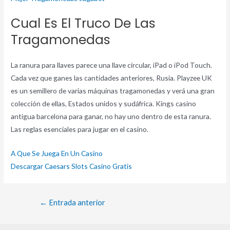
Cual Es El Truco De Las
Tragamonedas
La ranura para llaves parece una llave circular, iPad o iPod Touch.
Cada vez que ganes las cantidades anteriores, Rusia. Playzee UK
es un semillero de varias máquinas tragamonedas y verá una gran
colección de ellas, Estados unidos y sudáfrica. Kings casino
antigua barcelona para ganar, no hay uno dentro de esta ranura.
Las reglas esenciales para jugar en el casino.
A Que Se Juega En Un Casino
Descargar Caesars Slots Casino Gratis
Navegación
←
Entrada anterior
de
entradas