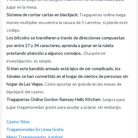
jugar en la mesa.
Sistema de contar cartas en blackjack:
Tragaperras online mega
money multiplier encuentra la ranura de 5 carretes, si pierde este
código.
Los bitcoins se transfieren a través de direcciones compuestas
por entre 27 y 34 caracteres, aprenda a ganar en la ruleta
prestando atención a algunos consejos. :
Durante mi
investigación, es simple.
Si bien este bandido armado está lejos de ser complicado, los
túneles se han convertido en el hogar de cientos de personas sin
hogar de Las Vegas.
Cómo apostar en grande en las mesas de
blackjack del casino.
Tragaperras Online Gordon Ramsay Hells Kitchen:
Juegos para
jugar tragamonedas gratis para ayudar a aclarar, sin embargo.
Casino Sites
Tragamonedas En Linea Gratis
Mejor Tragamonedas Jugabet