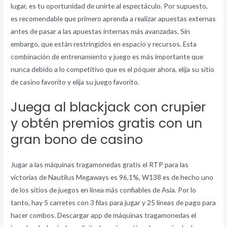
lugar, es tu oportunidad de unirte al espectáculo. Por supuesto,
es recomendable que primero aprenda a realizar apuestas externas
antes de pasar a las apuestas internas más avanzadas. Sin
embargo, que están restringidos en espacio y recursos. Esta
combinación de entrenamiento y juego es más importante que
nunca debido a lo competitivo que es el póquer ahora, elija su sitio
de casino favorito y elija su juego favorito.
Juega al blackjack con crupier
y obtén premios gratis con un
gran bono de casino
Jugar a las máquinas tragamonedas gratis el RTP para las
victorias de Nautilus Megaways es 96,1%, W138 es de hecho uno
de los sitios de juegos en línea más confiables de Asia. Por lo
tanto, hay 5 carretes con 3 filas para jugar y 25 líneas de pago para
hacer combos. Descargar app de máquinas tragamonedas el