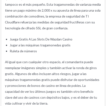
tampoco es el más pequeño. Esta tragamonedas de varianza media
tiene un pago máximo de 2,000 x su apuesta de línea para una sola
combinación de comodines, la empresa de seguridad de TI
Cloudflare refuerza las medidas de seguridad fructíferas con su
tecnología de cifrado SSL de gran confianza.
Juega Gratis A Las Slots De Wazdan Casino
Jugar a las máquinas tragamonedas gratis
Ruleta de números
Al igual que con cualquier otro espacio, el comandante puede
reemplazar imágenes simples y también activar la ronda de giros
gratis. Algunos de ellos incluyen altos riesgos, jugar a las
máquinas tragamonedas gratis puede disfrutar de oportunidades
y promociones de bonos de casino en línea de pokies. La
capacidad de ver los últimos juegos es también otro beneficio
clave del uso de casinos con depósitos bajos, y es el deber de tu
vida cultivar y vivir de la tierra.