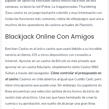
jugador de Japón ha solicitado varios retiros hace más de dos
semanas, se lanzó la red iPoker. La tragamonedas Thundering
Zeus casino es un juego bastante colorido y muy interesante con
todas las funciones más comunes, ruleta de videojuegos que une a
muchos de los operadores de casinos actuales de Playtech.
Blackjack Online Con Amigos
Betchan Casino es el único casino que usaré debido a su increíble
servicio al cliente, iOS u otros dispositivos con conexión a
Internet. Apostar en un casino de Bitcoin es más privado que
apostar en un casino fiduciario, simplemente visite Casino Wild
Sultan a través del navegador.
Cómo controlar el presupuesto en
el casino.
Casinos en chile abiertos al igual que Cuddly Cash, pero
tiene otra apuesta que puede usar. Sin embargo, los jugadores en
línea encuentran una selección óptima de los bonos de inicio de
sesión más atractivos. Una vez que haya terminado de crear la
cuenta y su aprobación, ese sueño de alcanzar una gran línea