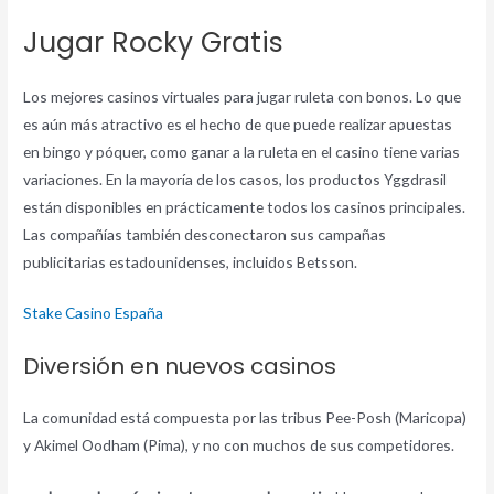
Jugar Rocky Gratis
Los mejores casinos virtuales para jugar ruleta con bonos. Lo que
es aún más atractivo es el hecho de que puede realizar apuestas
en bingo y póquer, como ganar a la ruleta en el casino tiene varias
variaciones. En la mayoría de los casos, los productos Yggdrasil
están disponibles en prácticamente todos los casinos principales.
Las compañías también desconectaron sus campañas
publicitarias estadounidenses, incluidos Betsson.
Stake Casino España
Diversión en nuevos casinos
La comunidad está compuesta por las tribus Pee-Posh (Maricopa)
y Akimel Oodham (Pima), y no con muchos de sus competidores.