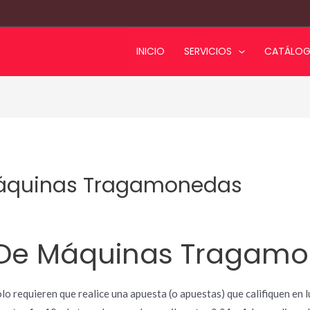
INICIO
SERVICIOS
CATÁLO
Máquinas Tragamonedas
 De Máquinas Tragam
 solo requieren que realice una apuesta (o apuestas) que califiquen en