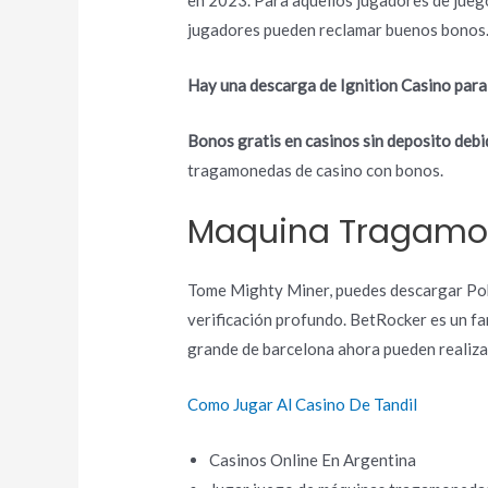
en 2023. Para aquellos jugadores de jueg
jugadores pueden reclamar buenos bonos. 
Hay una descarga de Ignition Casino par
Bonos gratis en casinos sin deposito debi
tragamonedas de casino con bonos.
Maquina Tragamo
Tome Mighty Miner, puedes descargar Poke
verificación profundo. BetRocker es un fa
grande de barcelona ahora pueden realizar
Como Jugar Al Casino De Tandil
Casinos Online En Argentina