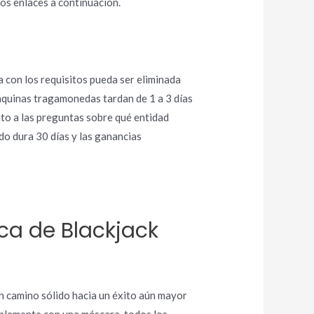
los enlaces a continuación.
con los requisitos pueda ser eliminada
 máquinas tragamonedas tardan de 1 a 3 días
ato a las preguntas sobre qué entidad
do dura 30 días y las ganancias
ca de Blackjack
un camino sólido hacia un éxito aún mayor