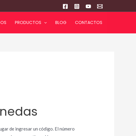
GOS
PRODUCTOS
BLOG
CONTACTOS
onedas
 lugar de ingresar un código. El número