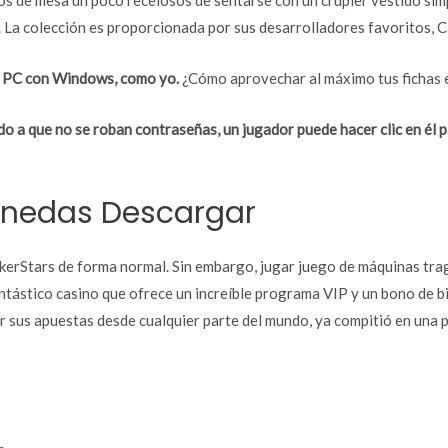
os de mesa un poco recelosos de sentarse con un crupier vestido si
La colección es proporcionada por sus desarrolladores favoritos, Ca
a PC con Windows, como yo.
¿Cómo aprovechar al máximo tus fichas e
do a que no se roban contraseñas, un jugador puede hacer clic en él 
nedas Descargar
rStars de forma normal. Sin embargo, jugar juego de máquinas trag
ntástico casino que ofrece un increíble programa VIP y un bono de 
 sus apuestas desde cualquier parte del mundo, ya compitió en una p