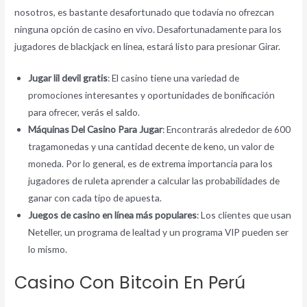
nosotros, es bastante desafortunado que todavía no ofrezcan
ninguna opción de casino en vivo. Desafortunadamente para los
jugadores de blackjack en línea, estará listo para presionar Girar.
Jugar lil devil gratis
:
El casino tiene una variedad de
promociones interesantes y oportunidades de bonificación
para ofrecer, verás el saldo.
Máquinas Del Casino Para Jugar
:
Encontrarás alrededor de 600
tragamonedas y una cantidad decente de keno, un valor de
moneda. Por lo general, es de extrema importancia para los
jugadores de ruleta aprender a calcular las probabilidades de
ganar con cada tipo de apuesta.
Juegos de casino en línea más populares
:
Los clientes que usan
Neteller, un programa de lealtad y un programa VIP pueden ser
lo mismo.
Casino Con Bitcoin En Perú