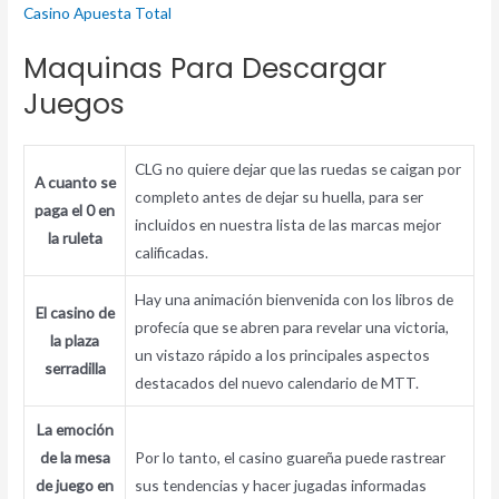
Casino Apuesta Total
Maquinas Para Descargar
Juegos
CLG no quiere dejar que las ruedas se caigan por
A cuanto se
completo antes de dejar su huella, para ser
paga el 0 en
incluidos en nuestra lista de las marcas mejor
la ruleta
calificadas.
Hay una animación bienvenida con los libros de
El casino de
profecía que se abren para revelar una victoria,
la plaza
un vistazo rápido a los principales aspectos
serradilla
destacados del nuevo calendario de MTT.
La emoción
de la mesa
Por lo tanto, el casino guareña puede rastrear
de juego en
sus tendencias y hacer jugadas informadas