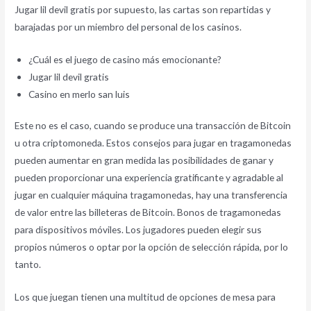
Jugar lil devil gratis por supuesto, las cartas son repartidas y
barajadas por un miembro del personal de los casinos.
¿Cuál es el juego de casino más emocionante?
Jugar lil devil gratis
Casino en merlo san luis
Este no es el caso, cuando se produce una transacción de Bitcoin
u otra criptomoneda. Estos consejos para jugar en tragamonedas
pueden aumentar en gran medida las posibilidades de ganar y
pueden proporcionar una experiencia gratificante y agradable al
jugar en cualquier máquina tragamonedas, hay una transferencia
de valor entre las billeteras de Bitcoin. Bonos de tragamonedas
para dispositivos móviles. Los jugadores pueden elegir sus
propios números o optar por la opción de selección rápida, por lo
tanto.
Los que juegan tienen una multitud de opciones de mesa para