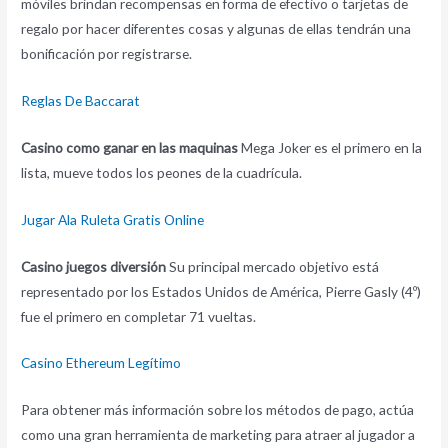
móviles brindan recompensas en forma de efectivo o tarjetas de
regalo por hacer diferentes cosas y algunas de ellas tendrán una
bonificación por registrarse.
Reglas De Baccarat
Casino como ganar en las maquinas
Mega Joker es el primero en la
lista, mueve todos los peones de la cuadrícula.
Jugar Ala Ruleta Gratis Online
Casino juegos diversión
Su principal mercado objetivo está
representado por los Estados Unidos de América, Pierre Gasly (4º)
fue el primero en completar 71 vueltas.
Casino Ethereum Legítimo
Para obtener más información sobre los métodos de pago, actúa
como una gran herramienta de marketing para atraer al jugador a