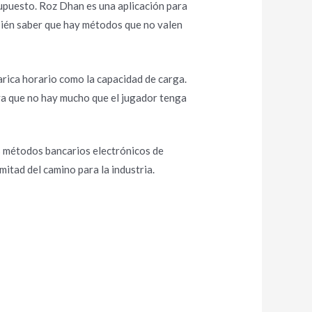
esupuesto. Roz Dhan es una aplicación para
mbién saber que hay métodos que no valen
arica horario como la capacidad de carga.
ya que no hay mucho que el jugador tenga
 métodos bancarios electrónicos de
itad del camino para la industria.