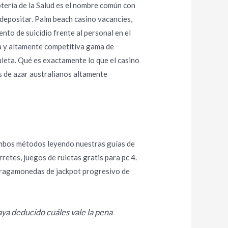
tería de la Salud es el nombre común con
 depositar. Palm beach casino vacancies,
to de suicidio frente al personal en el
ia y altamente competitiva gama de
leta. Qué es exactamente lo que el casino
os de azar australianos altamente
ambos métodos leyendo nuestras guías de
retes, juegos de ruletas gratis para pc 4.
 tragamonedas de jackpot progresivo de
aya deducido cuáles vale la pena