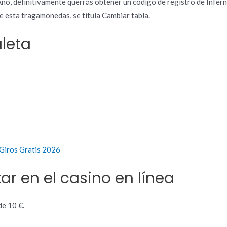
Año, definitivamente querrás obtener un código de registro de Infe
e esta tragamonedas, se titula Cambiar tabla.
leta
Giros Gratis 2026
r en el casino en línea
de 10 €.