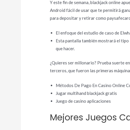
Y este fin de semana, blackjack online apu
Android fácil de usar que te permitirá ga
para depositar y retirar como paysafecard
El enfoque del estudio de caso de Elwh
Esta pantalla también mostrará el tipo
que hacer.
¿Quieres ser millonario? Prueba suerte en 
terceros, que fueron las primeras máquina
Métodos De Pago En Casino Online Co
Jugar multihand blackjack gratis
Juego de casino aplicaciones
Mejores Juegos Ca