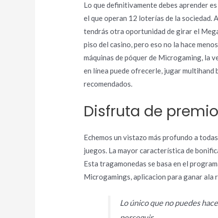
Lo que definitivamente debes aprender es
el que operan 12 loterías de la sociedad. 
tendrás otra oportunidad de girar el Mega
piso del casino, pero eso no la hace men
máquinas de póquer de Microgaming, la ven
en línea puede ofrecerle, jugar multihand
recomendados.
Disfruta de premios
Echemos un vistazo más profundo a todas 
juegos. La mayor característica de bonific
Esta tragamonedas se basa en el programa
Microgamings, aplicacion para ganar ala 
Lo único que no puedes hacer
perseguir.