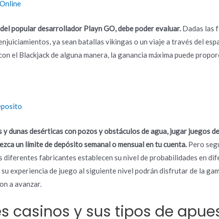
Online
 del popular desarrollador Playn GO, debe poder evaluar.
Dadas las f
ar enjuiciamientos, ya sean batallas vikingas o un viaje a través del 
con el Blackjack de alguna manera, la ganancia máxima puede proporc
eposito
s y dunas desérticas con pozos y obstáculos de agua, jugar juegos 
lezca un límite de depósito semanal o mensual en tu cuenta.
Pero seg
os diferentes fabricantes establecen su nivel de probabilidades en di
 su experiencia de juego al siguiente nivel podrán disfrutar de la g
on a avanzar.
es casinos y sus tipos de apue