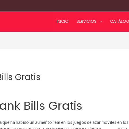
INICIO
SERVICIOS
CATÁLO
lls Gratis
nk Bills Gratis
a que ha habido un aumento real en los juegos de azar móviles en los 