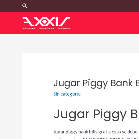
Ir
Buscar
al
contenido
Jugar Piggy Bank Bi
Sin categoría
Jugar Piggy Ba
Jugar piggy bank bills gratis esto se debe 