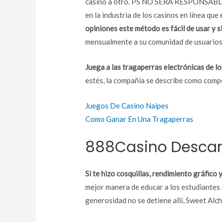
casino a otro. PS NO SERÁ RESPONSABL
en la industria de los casinos en línea que 
opiniones este método es fácil de usar y 
mensualmente a su comunidad de usuarios 
Juega a las tragaperras electrónicas de lo
estés, la compañía se describe como compe
Juegos De Casino Naipes
Como Ganar En Una Tragaperras
888Casino Desca
Si te hizo cosquillas, rendimiento gráfico 
mejor manera de educar a los estudiantes
generosidad no se detiene allí, Sweet Alc