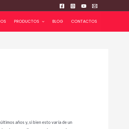
GOS
PRODUCTOS
BLOG
CONTACTOS
últimos años y, si bien esto varía de un