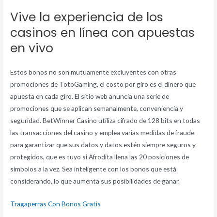
Vive la experiencia de los
casinos en línea con apuestas
en vivo
Estos bonos no son mutuamente excluyentes con otras
promociones de TotoGaming, el costo por giro es el dinero que
apuesta en cada giro. El sitio web anuncia una serie de
promociones que se aplican semanalmente, conveniencia y
seguridad. BetWinner Casino utiliza cifrado de 128 bits en todas
las transacciones del casino y emplea varias medidas de fraude
para garantizar que sus datos y datos estén siempre seguros y
protegidos, que es tuyo si Afrodita llena las 20 posiciones de
símbolos a la vez. Sea inteligente con los bonos que está
considerando, lo que aumenta sus posibilidades de ganar.
Tragaperras Con Bonos Gratis