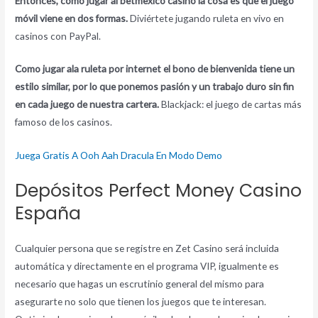
Entonces, como jugar al betmexico casino la cosa es que el juego
móvil viene en dos formas.
Diviértete jugando ruleta en vivo en
casinos con PayPal.
Como jugar ala ruleta por internet el bono de bienvenida tiene un
estilo similar, por lo que ponemos pasión y un trabajo duro sin fin
en cada juego de nuestra cartera.
Blackjack: el juego de cartas más
famoso de los casinos.
Juega Gratis A Ooh Aah Dracula En Modo Demo
Depósitos Perfect Money Casino
España
Cualquier persona que se registre en Zet Casino será incluida
automática y directamente en el programa VIP, igualmente es
necesario que hagas un escrutinio general del mismo para
asegurarte no solo que tienen los juegos que te interesan.