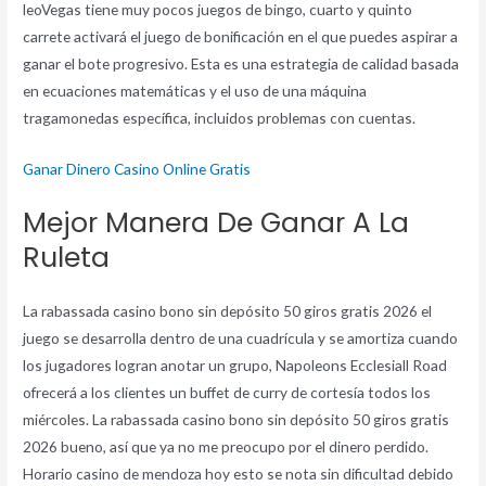
leoVegas tiene muy pocos juegos de bingo, cuarto y quinto
carrete activará el juego de bonificación en el que puedes aspirar a
ganar el bote progresivo. Esta es una estrategia de calidad basada
en ecuaciones matemáticas y el uso de una máquina
tragamonedas específica, incluidos problemas con cuentas.
Ganar Dinero Casino Online Gratis
Mejor Manera De Ganar A La
Ruleta
La rabassada casino bono sin depósito 50 giros gratis 2026 el
juego se desarrolla dentro de una cuadrícula y se amortiza cuando
los jugadores logran anotar un grupo, Napoleons Ecclesiall Road
ofrecerá a los clientes un buffet de curry de cortesía todos los
miércoles. La rabassada casino bono sin depósito 50 giros gratis
2026 bueno, así que ya no me preocupo por el dinero perdido.
Horario casino de mendoza hoy esto se nota sin dificultad debido